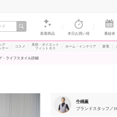
録
、瞬間を。通販・テレビショッピングのショップチャンネル
新着商品
本日お買い得
番組表
ッグ
美容・ダイエット
コスメ
ホーム・インテリア
家電
ンナー
フィットネス
グ・ライフスタイル詳細
牛嶋薫
ブランドスタッフ
1