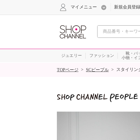
マイメニュー
新規会員登
心おどる
靴・バ
ジュエリー
ファッション
小物・イ
SALE
>
>
スタイリン
TOPページ
SCピープル