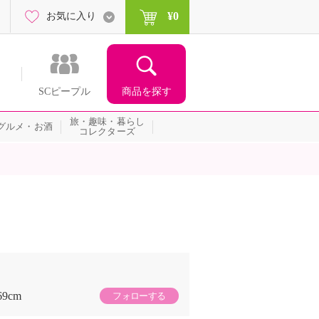
¥0
お気に入り
商品を探す
SCピープル
旅・趣味・暮らし
グルメ・お酒
コレクターズ
69cm
フォローする