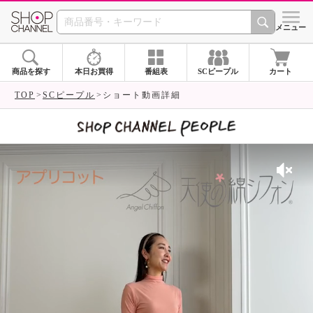
SHOP CHANNEL 
メニュー
商品を探す
本日お買得
番組表
SCピープル
カート
TOP
SCピープル
ショート動画詳細