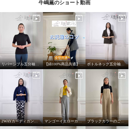
牛嶋薫のショート動画
ー
アプリコット
Ｍ
¥0
リバーシブル五分袖プルオーバーのご紹介
【綿100%商品共通】推奨メンテナンス方法
ボトルネック五分袖プルオーバーのご紹介
2WAYカーディガンの着用方法
マンゴーイエローカラーのご紹介
ブラックカラーのご紹介