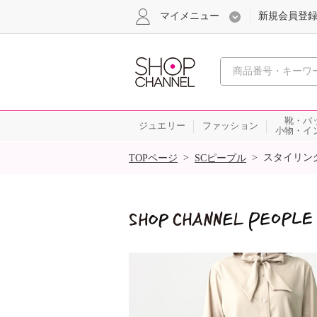
マイメニュー
新規会員登
心おどる
靴・バ
ジュエリー
ファッション
小物・イ
SALE
>
>
スタイリン
TOPページ
SCピープル