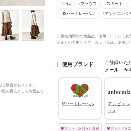
30代
ブラウス
スカート
JSハートレーベル
アンビエンダ
※販売期間外の商品は、使用アイテムに表
※正しい着用サイズ・カラー等は、使用ア
ご登録いた
使用ブランド
メール・Pu
なる場合があります。
の際の目安としてお役立て
JSハートレーベル
アンビエン
クス
ブランドお知らせ登録
ブランドお