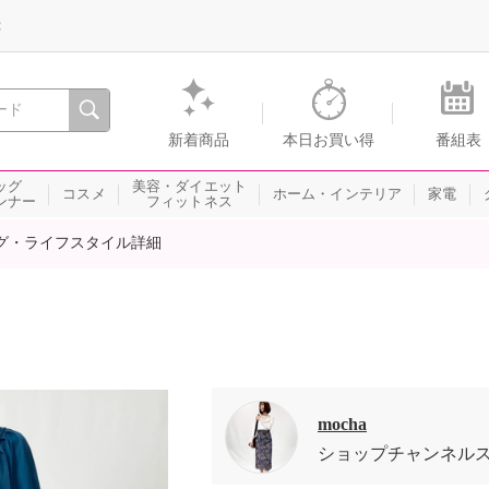
録
、瞬間を。通販・テレビショッピングのショップチャンネル
新着商品
本日お買い得
番組表
ッグ
美容・ダイエット
コスメ
ホーム・インテリア
家電
ンナー
フィットネス
グ・ライフスタイル詳細
mocha
ショップチャンネル