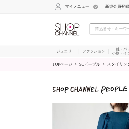
マイメニュー
新規会員登
心おどる
靴・バ
ジュエリー
ファッション
小物・イ
SALE
>
>
スタイリン
TOPページ
SCピープル