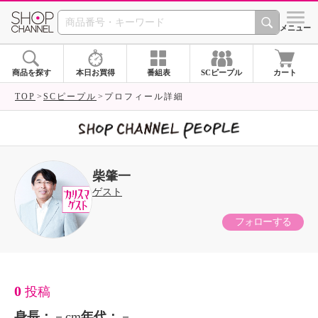
SHOP CHANNEL 
メニュー
商品を探す
本日お買得
番組表
SCピープル
カート
TOP
SCピープル
プロフィール詳細
柴肇一
ゲスト
フォローする
0
投稿
身長：
－cm
年代：
－