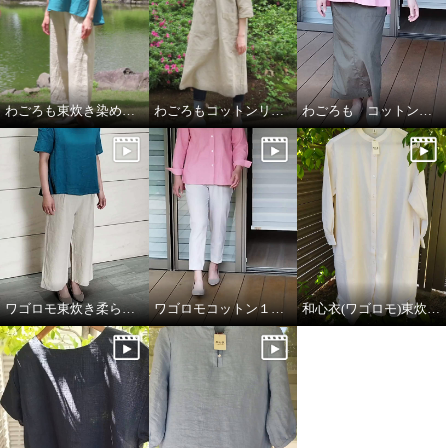
わごろも東炊き染め綿１００%柔らかガーゼプルオーバー、わごろも東炊き染めリネン１００%リラックスパンツ
わごろもコットンリネンダンガリーワンピース
わごろも コットン１００%ダンガリーシャツ
ワゴロモ東炊き柔らかガーゼプルオーバー ワゴロモ東炊きリネンリラックスパンツ
ワゴロモコットン１００%ダンガリーシャツ
和心衣(ワゴロモ)東炊きローンワンピース