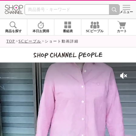
SHOP CHANNEL 
メニュー
商品を探す
本日お買得
番組表
SCピープル
カート
TOP
SCピープル
ショート動画詳細