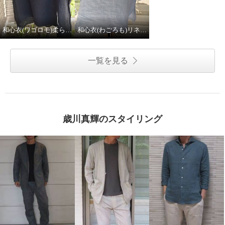
和心衣(ワゴロモ)柔らかガーゼ
和心衣(わごろも)リネン１００%チュニック
一覧を見る
歳川真輝のスタイリング