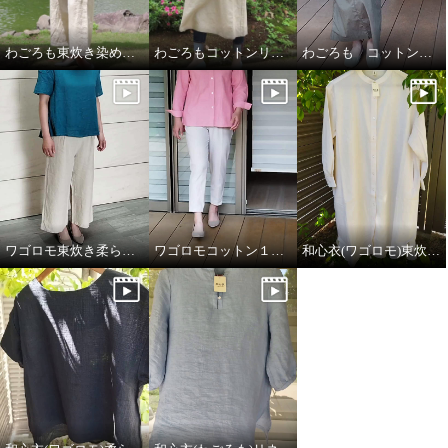
わごろも東炊き染め綿１００%柔らかガーゼプルオーバー、わごろも東炊き染めリネン１００%リラックスパンツ
わごろもコットンリネンダンガリーワンピース
わごろも コットン１００%ダンガリーシャツ
ワゴロモ東炊き柔らかガーゼプルオーバー ワゴロモ東炊きリネンリラックスパンツ
ワゴロモコットン１００%ダンガリーシャツ
和心衣(ワゴロモ)東炊きローンワンピース