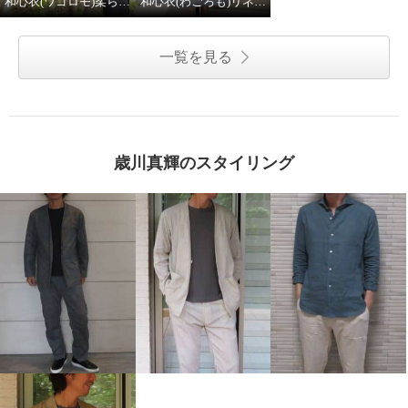
和心衣(ワゴロモ)柔らかガーゼ
和心衣(わごろも)リネン１００%チュニック
一覧を見る
歳川真輝のスタイリング