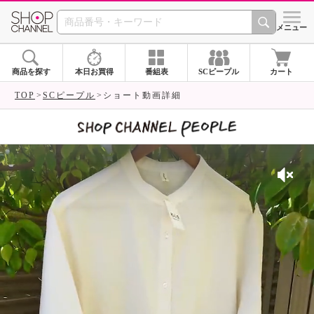
SHOP CHANNEL 
メニュー
商品を探す
本日お買得
番組表
SCピープル
カート
TOP
SCピープル
ショート動画詳細