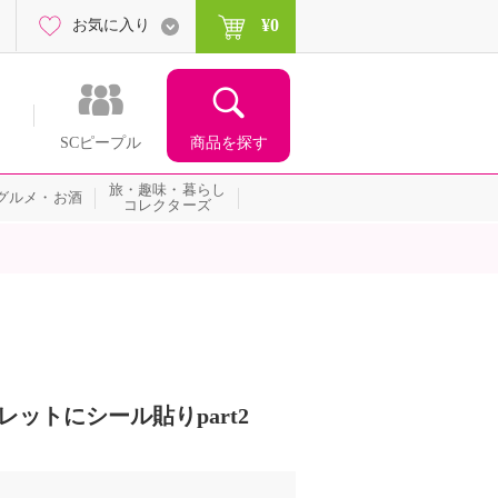
¥0
お気に入り
商品を探す
SCピープル
旅・趣味・暮らし
グルメ・お酒
コレクターズ
ットにシール貼りpart2