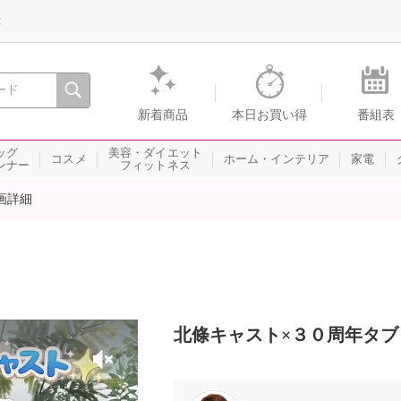
録
、瞬間を。通販・テレビショッピングのショップチャンネル
新着商品
本日お買い得
番組表
ッグ
美容・ダイエット
コスメ
ホーム・インテリア
家電
ンナー
フィットネス
画詳細
北條キャスト×３０周年タブレ