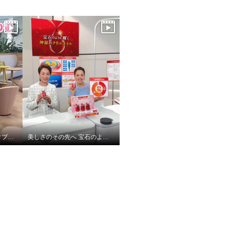
北條キャスト×３０周年タブレットにシール貼り
美しさのその先へ 宝石のように輝く 神秘のオイル レッドオメガ１００