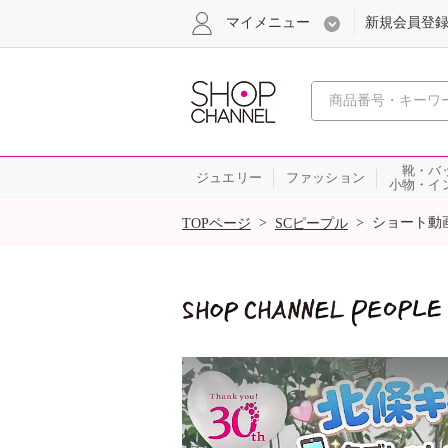
マイメニュー
新規会員登
心おどる
靴・バ
ジュエリー
ファッション
小物・イ
SALE
>
>
ショート動
TOPページ
SCピープル