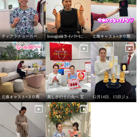
ティアラチョーカーをご紹介します♪
Instagramライバーに挑戦！
北條キャスト×３０周年タブレットにシール貼りpart2
北條キャスト×３０周年タブレットにシール貼り
美しさのその先へ 宝石のように輝く 神秘のオイル レッドオメガ１００
12月14日、15日ジュエリー・ゴールド特別販売会 開催