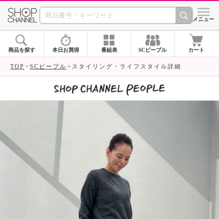
SHOP CHANNEL 
メニュー
商品を探す
本日お買得
番組表
SCピープル
カート
TOP
SCピープル
スタイリング・ライフスタイル詳細