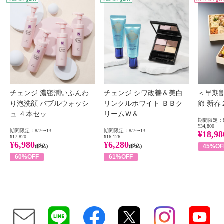
チェンジ 濃密潤いふんわ
チェンジ シワ改善＆美白
＜早期
り泡洗顔 バブルウォッシ
リンクルホワイト ＢＢク
節 新
ュ ４本セッ...
リームＷ＆...
期間限定：8
¥34,800
期間限定：8/7〜13
期間限定：8/7〜13
¥18,98
¥17,820
¥16,126
¥6,980
¥6,280
45%OF
(税込)
(税込)
60%OFF
61%OFF