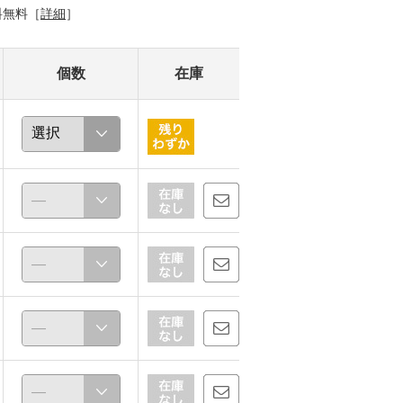
料無料［
詳細
］
個数
在庫