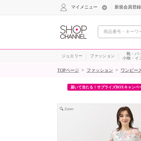
マイメニュー
新規会員登録
心おどる、瞬
靴・バ
ジュエリー
ファッション
小物・イ
SALE
>
>
TOPページ
ファッション
ワンピー
ンを2回プレゼント！
届いて当たる！サプライズBOXキャンペ
Zoom