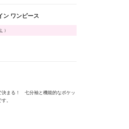
イン ワンピース
ミ
）
で決まる！ 七分袖と機能的なポケッ
です。