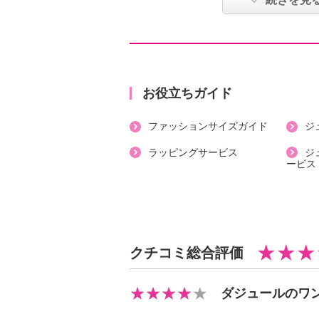
・袖の長さ：七分袖
・裏地：なし
・裾スリット：なし
・ポケット：外側（前）２個
【素材】
お役立ちガイド
・ポリエステル９２％、ポリウレタ
ファッションサイズガイド
ジ
【メンテナンス（絵表示ラベル）】
・手洗い：可
ラッピングサービス
ジ
ービス
・漂白処理：酸素系漂白可（塩素系
・タンブル乾燥：不可
・自然乾燥：日陰の吊り干し
・アイロン仕上げ：可（低温）
・ドライクリーニング：石油系ドラ
クチコミ総合評価
・ウエットクリーニング：可
【メンテナンス（ケアラベル）】
ダジュールのワ
＜ベージュ、ネイビー、ブラック＞