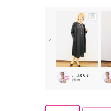
まる
川口まり子
153cm
160cm