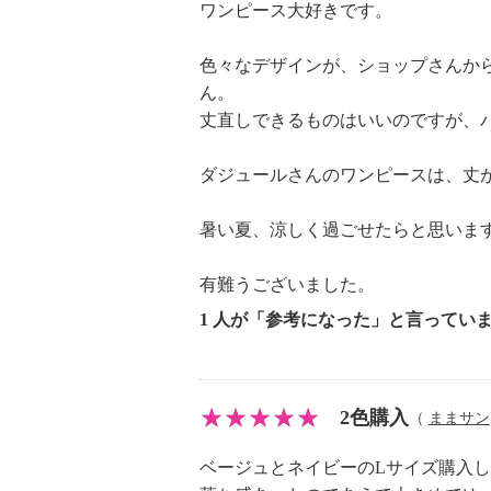
ち、色移り注意
ワンピース大好きです。
＜ベージュ、ネイビー、ブラック＞
り注意
色々なデザインが、ショップさんか
＜ブラック＞単品洗い
ん。
丈直しできるものはいいのですが、
【個体差あり】
・個体差あり
ダジュールさんのワンピースは、丈
【原産国（地）】
・韓国製
暑い夏、涼しく過ごせたらと思いま
有難うございました。
1 人が「参考になった」と言ってい
2色購入
（
ままサン
ベージュとネイビーのLサイズ購入