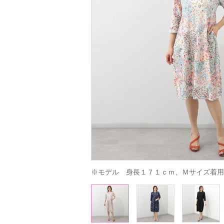
※モデル　身長１７１ｃｍ、Ｍサイズ着用