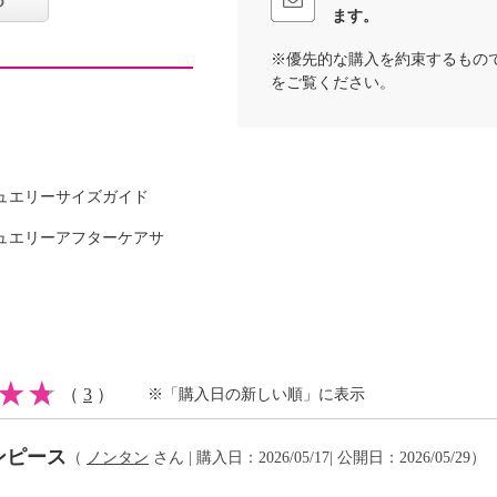
ます。
※優先的な購入を約束するもの
をご覧ください。
ン８％
ュエリーサイズガイド
ュエリーアフターケアサ
漂白は不可）
イクリーニング可
（
3
）
※「購入日の新しい順」に表示
ンピース
（
ノンタン
さん | 購入日：2026/05/17| 公開日：2026/05/29）
水や汗などによる色落