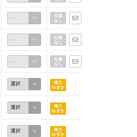
saka
まる
163cm
153cm