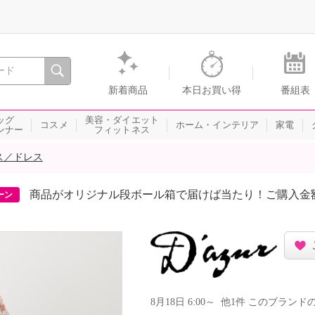
間を。通販・テレビショッピングのショップチャンネル
新着商品
本日お買い得
番組表
ッグ
美容・ダイエット
コスメ
ホーム・インテリア
家電
ンナー
フィットネス
ス／ドレス
商品がオリジナル段ボール箱で届けば当たり！ご購入金
ーン
8月18日 6:00～ 他1件 このブラ