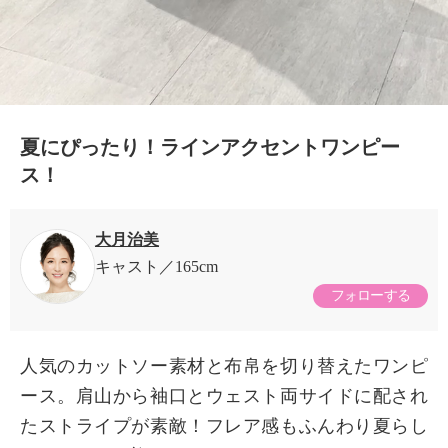
0:15/0:15
夏にぴったり！ラインアクセントワンピー
ス！
大月治美
キャスト
165cm
フォローする
人気のカットソー素材と布帛を切り替えたワンピ
ース。肩山から袖口とウェスト両サイドに配され
たストライプが素敵！フレア感もふんわり夏らし