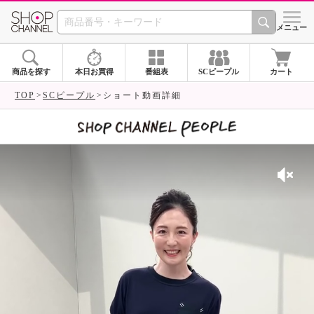
SHOP CHANNEL 
メニュー
商品を探す
本日お買得
番組表
SCピープル
カート
TOP
SCピープル
ショート動画詳細