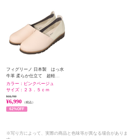
フィグリーノ 日本製 はっ水
牛革 柔らか仕立て 超軽…
カラー：
ピンクベージュ
サイズ：
２３．５ｃｍ
¥18,700
¥6,990
（税込）
62%OFF
※写り方によって、実際の商品と色味等が異なる場合がありま