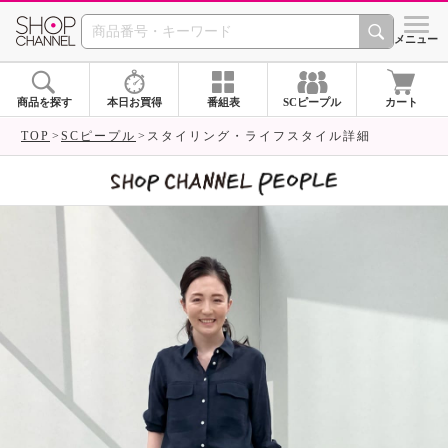
SHOP CHANNEL 
メニュー
商品を探す
本日お買得
番組表
SCピープル
カート
TOP
SCピープル
スタイリング・ライフスタイル詳細