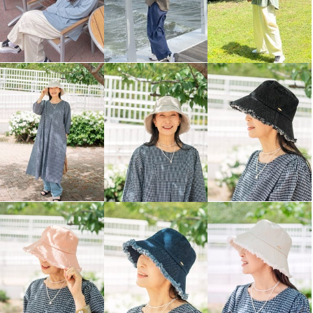
ヘ・エラ 抗菌防臭 コットン贅沢
ヘ・エラ 抗菌防臭 コットン贅沢
仕立て 深ばき五分丈ショーツ ２
仕立て 深ばき五分丈ショーツ ２
枚セット
枚セット
エクリュセット
Ｌ
エクリュセット
ＬＬ
¥0
¥0