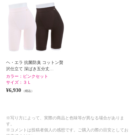
ヘ・エラ 抗菌防臭 コットン贅沢
ヘ・エラ 抗菌防臭 コットン贅沢
仕立て 深ばき五分丈ショーツ ２
仕立て 深ばき五分丈ショーツ ２
枚セット
枚セット
エクリュセット
Ｓ
エクリュセット
Ｍ
¥0
¥0
ヘ・エラ 抗菌防臭 コットン贅
沢仕立て 深ばき五分丈…
カラー：
ピンクセット
サイズ：
３Ｌ
¥6,930
（税込）
※写り方によって、実際の商品と色味等が異なる場合がありま
す。
※コメントは投稿者個人の感想です。ご購入の際の目安としてお