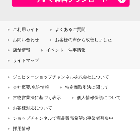
ご利用ガイド
よくあるご質問
お問い合わせ
お客様の声から改善しました
店舗情報
イベント・催事情報
サイトマップ
ジュピターショップチャンネル株式会社について
会社概要/免許情報
特定商取引法に関して
古物営業法に基づく表示
個人情報保護について
ヘ・エラ 抗菌防臭 コットン贅沢
ヘ・エラ 抗菌防臭 コットン贅沢
お客様対応について
仕立て 深ばき五分丈ショーツ ２
仕立て 深ばき五分丈ショーツ ２
ショップチャンネルで商品販売希望の事業者募集中
枚セット
枚セット
エクリュセット
３Ｌ
グレーセット
Ｓ
採用情報
¥0
¥0