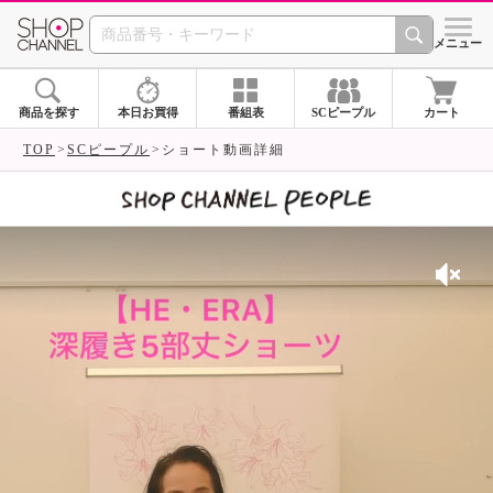
SHOP CHANNEL 
メニュー
商品を探す
本日お買得
番組表
SCピープル
カート
TOP
SCピープル
ショート動画詳細