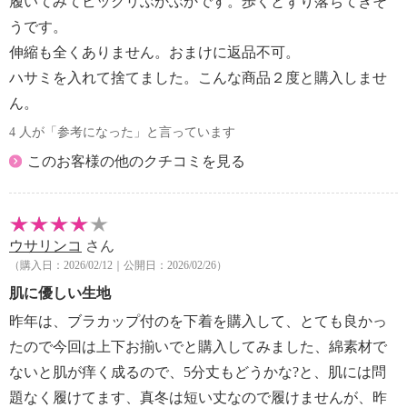
履いてみてビックリぶかぶかです。歩くとずり落ちてきそ
うです。
伸縮も全くありません。おまけに返品不可。
ハサミを入れて捨てました。こんな商品２度と購入しませ
ん。
4 人が「参考になった」と言っています
このお客様の他のクチコミを見る
ウサリンコ
さん
（購入日：2026/02/12｜公開日：2026/02/26）
肌に優しい生地
昨年は、ブラカップ付のを下着を購入して、とても良かっ
たので今回は上下お揃いでと購入してみました、綿素材で
ないと肌が痒く成るので、5分丈もどうかな?と、肌には問
題なく履けてます、真冬は短い丈なので履けませんが、昨