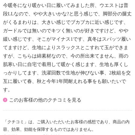
今暖冬になり暖かい日に履いてみました所、ウエストは普
段LLなので、やや大きいかな?と思う感じで、脚部分の腿丈
がくるまわりは、大きい感じでブカブカに近い感じです、
ガードルでは無いのでキツく無いのが好きですけど、やや
緩い感じです、そこがマイナス1です、真冬はスパッツ履い
てますけど、生地によりスラックスとこすれて玉ができま
すが、こちらは綿素材なので、今の所出来てません、雨の
肌寒い日に自宅で着用して暖かく感じます、生地も厚くし
っかりしてます、洗濯回数で生地が伸びない事、2枚組を交
互に履いて春、秋と今年1年間耐えれる事をも願いたいで
す。
このお客様の他のクチコミを見る
「クチコミ」は、ご購入いただいたお客様の感想であり、商品の内
容、効果、効能を保障するものではありません。