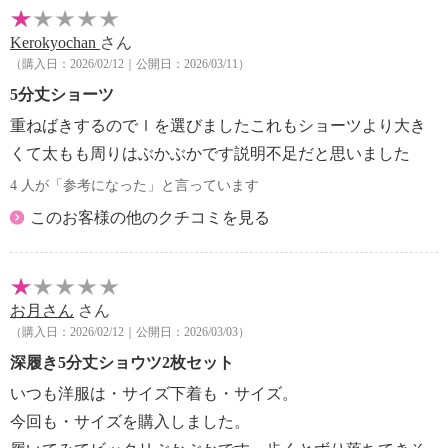
・長時間照射による変退色注意
Kerokyochan
さん
・単品洗い
（購入日：2026/02/12｜公開日：2026/03/11）
・水や汗などによる色落ち、色移り注意
・摩擦による色落ち、色移り注意
5分丈ショーツ
・毛玉が生じるおそれあり
重ねばきするのでｌを選びましたこれもショーツより大き
・ネット使用
くて太もも周りはぶかぶかです説明不足だと思いました
【その他】
4 人が「参考になった」と言っています
【個体差】
・個体差あり
このお客様の他のクチコミを見る
【原産国（地）】
・中国製
お月さん
さん
（購入日：2026/02/12｜公開日：2026/03/03）
深履き5分丈ショウツ2枚セット
いつも洋服は・サイズ下着も・サイズ。
今回も・サイズを購入しました。