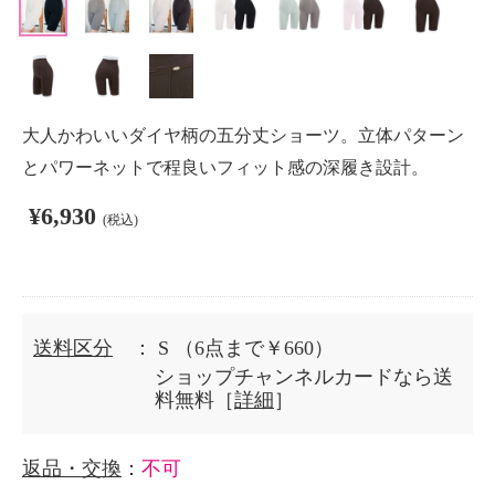
大人かわいいダイヤ柄の五分丈ショーツ。立体パターン
とパワーネットで程良いフィット感の深履き設計。
¥6,930
(税込)
送料区分
： S
（6点まで￥660）
ショップチャンネルカードなら送
料無料［
詳細
］
返品・交換
：
不可