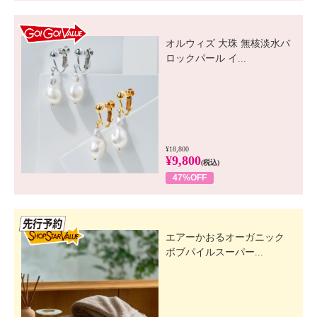
GO! GO! VALUE
オルウィズ 大珠 無核淡水バ
ロックパール イ...
¥18,800
¥9,800
(税込)
47%OFF
先行SSV
エアーかおるオーガニック
ボブパイルスーパー...