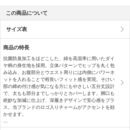
この商品について
サイズ表
商品の特長
抗菌防臭加工をほどこした、綿を高混率に用いたダイ
ヤ柄の身生地を採用。立体パターンでヒップを丸く包
み込み、お腹部分とウエスト周りには内側にパワーネ
ットを入れることで程良いフィット感を実現。そけい
部の締め付け感が気になる方にもやさしい五分丈設計
で、太もも部分までしっかりとカバーします。脚口も
絶妙な加減に仕上げ、深履きデザインで安心感をプラ
ス。当ブランドのロゴ入りチャームがアクセントを効
かせます。
クロッチ部分は綿１００％の生地を用いています。洗
濯ネームはプリント仕様にしているので、やさしい肌