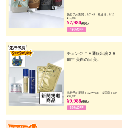
先行予約期間：8/7〜9 放送日：8/10
¥15,800
¥7,980
(税込)
49%OFF
先行SSV
チェンジ ＴＶ通販出演２８
周年 美白の日 美...
先行予約期間：7/27〜8/8 放送日：8/9
¥32,835
¥9,988
(税込)
69%OFF
Happy Price Value