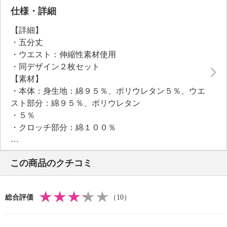
当たりもポイント。
仕様・詳細
【詳細】
●普段と同じサイズをおすすめ。
・五分丈
・ウエスト：伸縮性素材使用
・同デザイン２枚セット
【素材】
・本体：身生地：綿９５％、ポリウレタン５％、ウエ
スト部分：綿９５％、ポリウレタン
・５％
・クロッチ部分：綿１００％
【メンテナンス（絵表示ラベル）】
・洗濯機：可
この商品のクチコミ
・漂白処理：塩素系・酸素系漂白不可
・タンブル乾燥：不可
・自然乾燥：日陰の吊り干し
総合評価
（10）
・アイロン仕上げ：不可
・ドライクリーニング：不可
【メンテナンス（ケアラベル）】