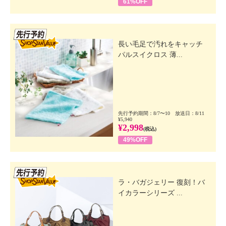
61%OFF
先行SSV
長い毛足で汚れをキャッチ
パルスイクロス 薄...
先行予約期間：8/7〜10 放送日：8/11
¥5,940
¥2,998
(税込)
49%OFF
先行SSV
ラ・バガジェリー 復刻！バ
イカラーシリーズ ...