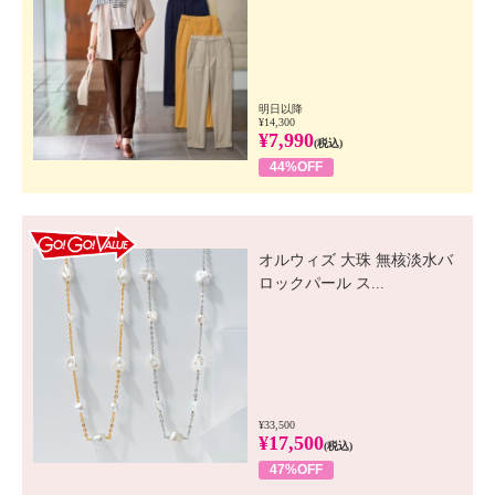
明日以降
¥14,300
¥7,990
(税込)
44%OFF
GO! GO! VALUE
オルウィズ 大珠 無核淡水バ
ロックパール ス...
¥33,500
¥17,500
(税込)
47%OFF