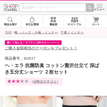
SHOP CHANNEL 
メニュー
商品を探す
本日お買得
番組表
SCピープル
カート
TOP
靴・バッグ・小物・インナー
下着／インナー
届いて当たる！サプライズBOXキャンペーン
ク
ご購入金額相当のクーポンをプレゼント！
ク
商品番号：810517
ヘ・エラ 抗菌防臭 コットン贅沢仕立て 深ば
き五分丈ショーツ ２枚セット
（
10件のクチコミ
）