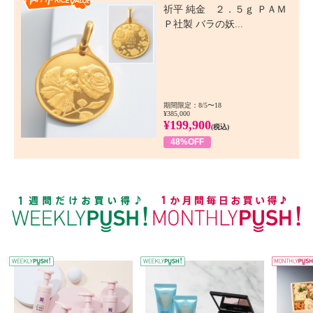
祈平 純金 ２．５ｇ ＰＡＭ
Ｐ社製 バラの妖...
期間限定：8/5〜18
¥385,000
¥199,900
(税込)
48%OFF
WEEKLY PUSH
W