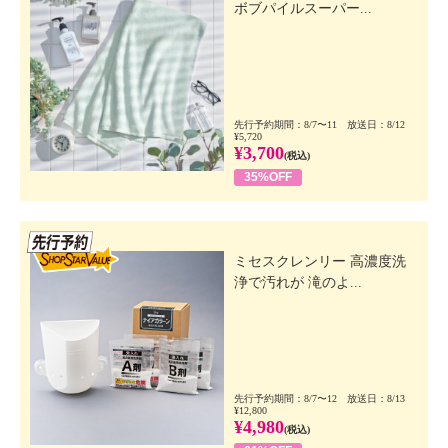
ボブパイルスーパー...
先行予約期間：8/7〜11 放送日：8/12
¥5,720
¥3,700
(税込)
35%OFF
先行SSV
ミセスクレンリー 高濃度洗
浄で汚れが 滝のよ...
先行予約期間：8/7〜12 放送日：8/13
¥12,800
¥4,980
(税込)