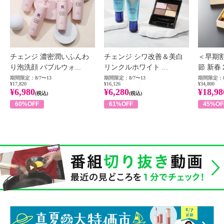
チェンジ 濃密潤いふんわ
チェンジ シワ改善＆美白
＜早期
り泡洗顔 バブルウォ...
リンクルホワイト ...
節 新春
期間限定：8/7〜13
期間限定：8/7〜13
期間限定：8
¥17,820
¥16,126
¥34,800
¥6,980
¥6,280
¥18,98
(税込)
(税込)
60%OFF
61%OFF
45%OF