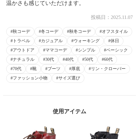
温かさも感じていただけます。
投稿日：
2025.11.07
秋コーデ
冬コーデ
秋冬コーデ
オフスタイル
トラベル
カジュアル
ウォーキング
休日
アウトドア
ママコーデ
シンプル
ベーシック
ナチュラル
30代
40代
50代
60代
70代
靴
ブーツ
厚底
リン・クローバー
ファッション小物
サイズ選び
使用アイテム