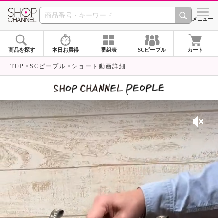
SHOP CHANNEL 
メニュー
商品を探す
本日お買得
番組表
SCピープル
カート
TOP
SCピープル
ショート動画詳細