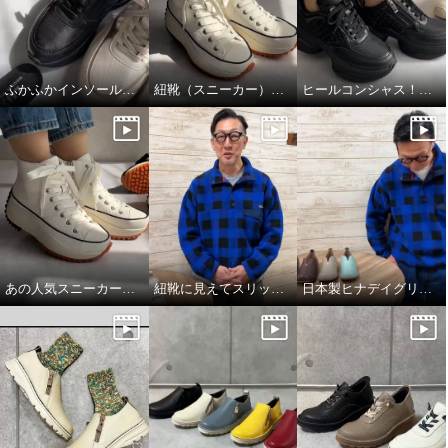
ふかふかインソールのこだわり！
紐靴（スニーカー）のフィッティング方法について
ヒールコンシャス！魅せる大人のスニーカー
リン・クローバー 脱ぎ履きが簡
リン・クローバー 脱ぎ履きが簡
単！ ひもアレンジも楽しめる 大
単！ ひもアレンジも楽しめる 大
人のための 軽量ショートブーツ
人のための 軽量ショートブーツ
ワインレッド
Ｍ
ブラック
Ｍ
¥0
¥0
あの人気スニーカーが牛革になって登場！
紐靴に見えてスリッポンスニーカー
日本製ヒナデイグリーン撥水レザーシューズ