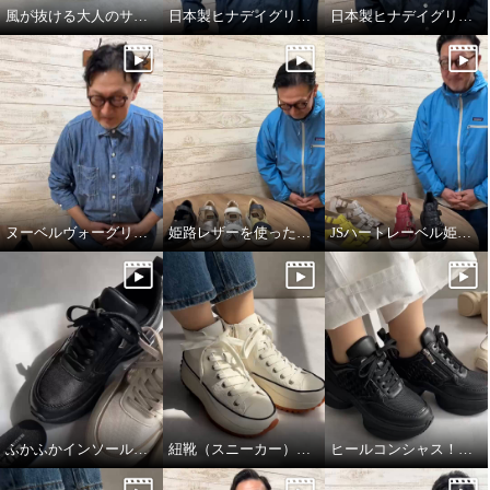
風が抜ける大人のサマースニーカー
日本製ヒナデイグリーンの履きやさが詰まったミュール
日本製ヒナデイグリーンの厚底ミュール
ヌーベルヴォーグリラックスのブレードスニーカー
姫路レザーを使った開閉式サンダル
JSハートレーベル姫路レザーサンダル
ふかふかインソールのこだわり！
紐靴（スニーカー）のフィッティング方法について
ヒールコンシャス！魅せる大人のスニーカー