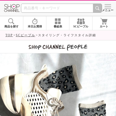
SHOP CHANNEL 
メニュー
商品を探す
本日お買得
番組表
SCピープル
カート
TOP
SCピープル
スタイリング・ライフスタイル詳細