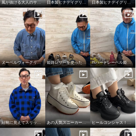
風が抜ける大人のサマースニーカー
日本製ヒナデイグリーンの履きやさが詰まったミュール
日本製ヒナデイグリーンの厚底ミュール
ヌーベルヴォーグリラックスのブレードスニーカー
姫路レザーを使った開閉式サンダル
JSハートレーベル姫路レザーサンダル
紐靴に見えてスリッポンスニーカー
あの人気スニーカーが牛革になって登場！
ヒールコンシャス！魅せる大人のスニーカー