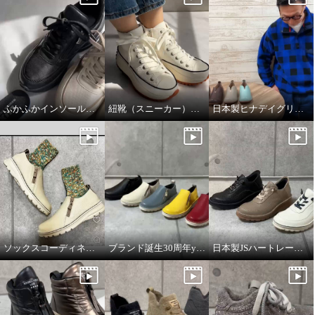
ふかふかインソールのこだわり！
紐靴（スニーカー）のフィッティング方法について
日本製ヒナデイグリーン撥水レザーシューズ
ヌーベルヴォーグ リュクスライ
ヌーベルヴォーグ リュクスライ
ン ムートン＆ビジュウ 大人のご
ン ムートン＆ビジュウ 大人のご
褒美スニーカー
褒美スニーカー
グレー
２３．５ｃｍ
ブラック
２３．５ｃｍ
¥0
¥0
ソックスコーディネートのイメージです。
ブランド誕生30周年year JSハートレーベルの説明動画
日本製JSハートレーベルの説明動画