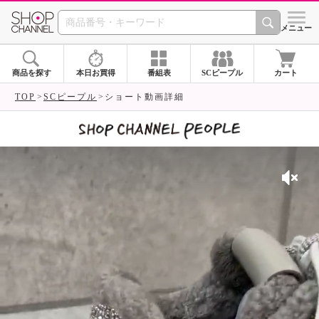
SHOP CHANNEL 
メニュー
商品を探す
本日お買得
番組表
SCピープル
カート
TOP
SCピープル
ショート動画詳細