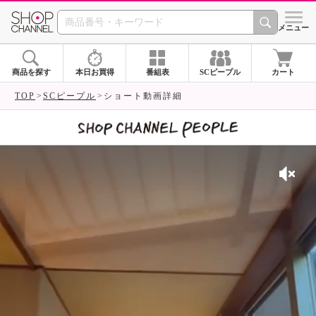
SHOP CHANNEL 
メニュー
商品を探す
本日お買得
番組表
SCピープル
カート
TOP
SCピープル
ショート動画詳細