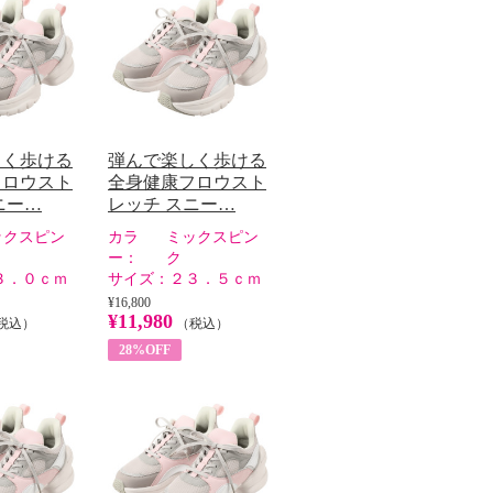
しく歩ける
弾んで楽しく歩ける
フロウスト
全身健康フロウスト
ニー…
レッチ スニー…
ックスピン
カラ
ミックスピン
ー：
ク
３．０ｃｍ
サイズ：
２３．５ｃｍ
¥16,800
¥11,980
税込）
（税込）
28%OFF