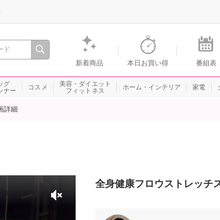
録
、瞬間を。通販・テレビショッピングのショップチャンネル
新着商品
本日お買い得
番組表
ッグ
美容・ダイエット
コスメ
ホーム・インテリア
家電
ンナー
フィットネス
画詳細
全身健康フロウストレッチ