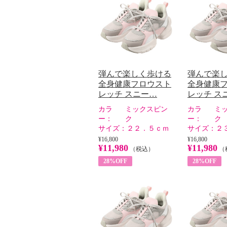
弾んで楽しく歩ける
弾んで楽
全身健康フロウスト
全身健康
レッチ スニー…
レッチ ス
カラ
ミックスピン
カラ
ミ
ー：
ク
ー：
ク
サイズ：
２２．５ｃｍ
サイズ：
２
¥16,800
¥16,800
¥11,980
¥11,980
（税込）
（
28%OFF
28%OFF