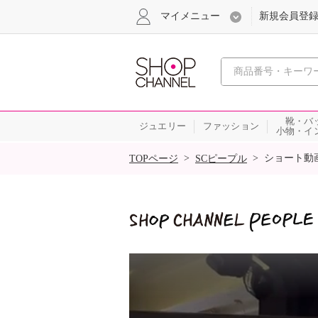
マイメニュー
新規会員登
心おどる
靴・バ
ジュエリー
ファッション
小物・イ
SALE
>
>
ショート動
TOPページ
SCピープル