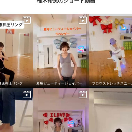
樫木裕実のショート動画
楽しく歩ける 全身健康
ストレッチ スニーカー
ピンク
２３．０ｃｍ
健康押圧リング
夏用ビューティーシェイパー