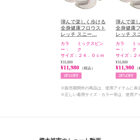
弾んで楽しく歩ける
弾んで楽
全身健康フロウスト
全身健康
レッチ スニー…
レッチ ス
カラ
ミックスピン
カラ
ミ
ー：
ク
ー：
ク
サイズ：
２４．０ｃｍ
サイズ：
２
¥16,800
¥16,800
¥11,980
¥11,980
（税込）
（
28%OFF
28%OFF
※販売期間外の商品は、使用アイテムに表
※正しい着用サイズ・カラー等は、使用ア