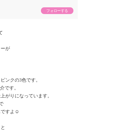
フォローする
て
カーが
ピンクの3色です。
紹介です。
仕上がりになっています。
で
ですよ☺️
っと