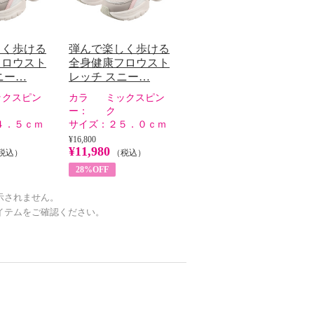
しく歩ける
弾んで楽しく歩ける
フロウスト
全身健康フロウスト
ニー…
レッチ スニー…
ックスピン
カラ
ミックスピン
ー：
ク
４．５ｃｍ
サイズ：
２５．０ｃｍ
¥16,800
¥11,980
税込）
（税込）
28%OFF
示されません。
イテムをご確認ください。