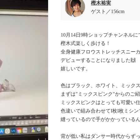
樫木裕実
ゲスト
156cm
10月14日9時ショップチャンネルに
樫木式楽しく歩ける！
全身健康フロウストレッチスニー
デビューすることになりました🙌
嬉しいです。
色はブラック、ホワイト、ミックス
まずは"ミックスピンク"からのご
ミックスピンクはとっても可愛い
色違いで組み合わせてI枚I枚ミシン
縫っているので手がかかっているん
背が低い私はダンサー時代からず