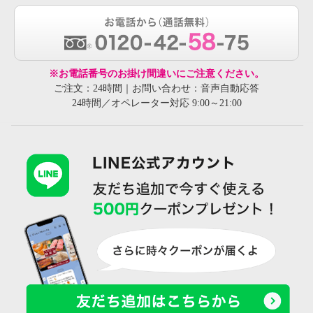
ヒナ デイグリーン 日本製 育て
ヒナ デイグリーン 日本製 育て
※お電話番号のお掛け間違いにご注意ください。
るレザー オープントゥブーティ
るレザー オープントゥブーティ
ご注文：24時間｜お問い合わせ：音声自動応答
アイボリー
Ｍ
ハニーイエロー
Ｍ
24時間／オペレーター対応 9:00～21:00
¥0
¥0