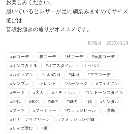
お楽しみください。
履いているとレザーが足に馴染みますのでサイズ
選びは
普段お履きの通りがオススメです。
投稿日：
2025.03.28
春コーデ
夏コーデ
秋コーデ
春夏コーデ
オンスタイル
オフスタイル
トラベル
カジュアル
ハレの日
休日
ママコーデ
シンプル
トレンド
ベーシック
フェミニン
モード
大人
ナチュラル
ワントーンスタイル
30代
40代
50代
60代
靴
サンダル
ブーツ
ブーティー
ウェッジヒール
厚底
ヒナ デイグリーン
ファッション小物
サイズ選び
夏