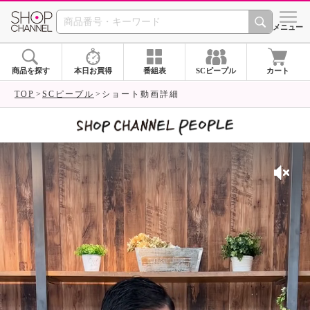
SHOP CHANNEL 
メニュー
商品を探す
本日お買得
番組表
SCピープル
カート
TOP
SCピープル
ショート動画詳細