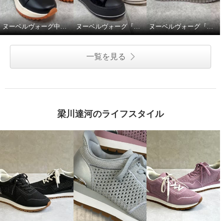
ヒナ デイグリーン 日本製 育て
ヒナ デイグリーン 日本製 育て
るレザー オープントゥブーティ
るレザー オープントゥブーティ
ヌーベルヴォーグ中綿撥水スニーカーブーツ。
ヌーベルヴォーグ『ふわふわニットスニーカーブーツ』
ヌーベルヴォーグ『ゴージャスに魅せるムートンスニーカー』
ブラック
Ｍ
グレー
Ｍ
¥0
¥0
一覧を見る
梁川達河のライフスタイル