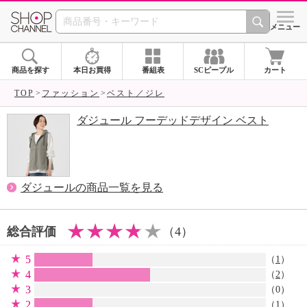
SHOP CHANNEL 
メニュー
商品を探す
本日お買得
番組表
SCピープル
カート
TOP
ファッション
ベスト／ジレ
ダジュール フーデッドデザイン ベスト
ダジュールの商品一覧を見る
総合評価
（4）
5
（
1
）
4
（
2
）
3
（0）
2
（
1
）