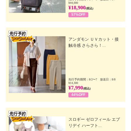
¥44,000
¥18,900
(税込)
57%OFF
先行SSV
アンダモン ＵＶカット・接
触冷感 さらさら！...
先行予約期間：8/2〜7 放送日：8/8
¥14,300
¥7,990
(税込)
44%OFF
先行SSV
スロギー ゼロフィール エブ
リデイ ハーフト...