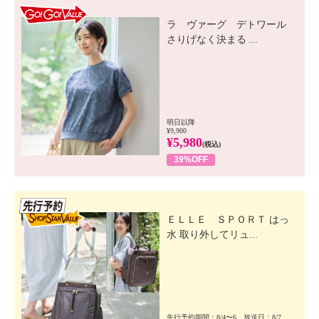
GO! GO! VALUE
ラ ヴァーグ デトワール
さりげなく決まる ...
明日以降
¥9,900
¥5,980
(税込)
39%OFF
先行SSV
ＥＬＬＥ ＳＰＯＲＴ はっ
水 取り外してリュ...
先行予約期間：8/4〜6 放送日：8/7