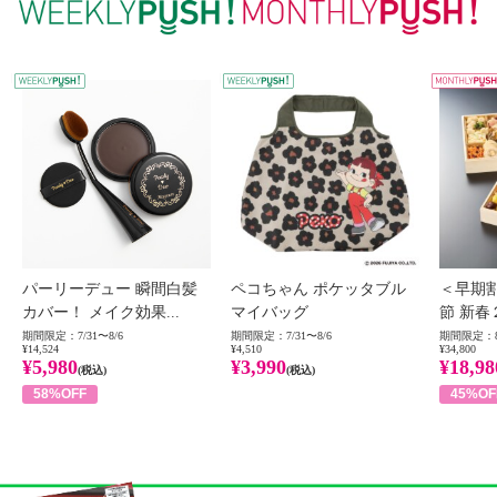
WEEKLY PUSH
W
パーリーデュー 瞬間白髪
ペコちゃん ポケッタブル
＜早期
カバー！ メイク効果...
マイバッグ
節 新春
期間限定：7/31〜8/6
期間限定：7/31〜8/6
期間限定：8
¥14,524
¥4,510
¥34,800
¥5,980
¥3,990
¥18,98
(税込)
(税込)
58%OFF
45%OF