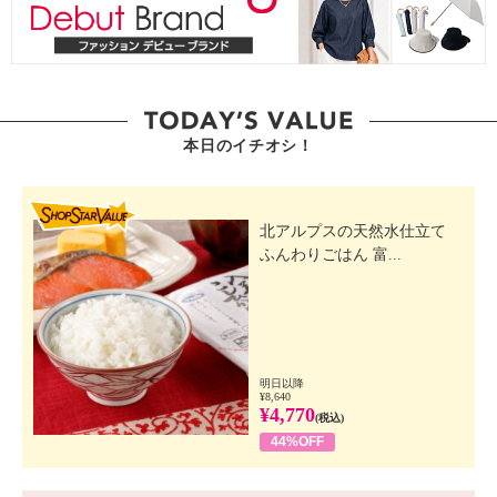
本日のイチオシ！
SHOP STAR VALUE
北アルプスの天然水仕立て
ふんわりごはん 富...
明日以降
¥8,640
¥4,770
(税込)
44%OFF