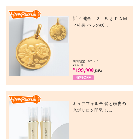
Happy Price Value
祈平 純金 ２．５ｇ ＰＡＭ
Ｐ社製 バラの妖...
期間限定：8/5〜18
¥385,000
¥199,900
(税込)
48%OFF
Happy Price Value
キュアフォルテ 髪と頭皮の
老舗サロン開発 し...