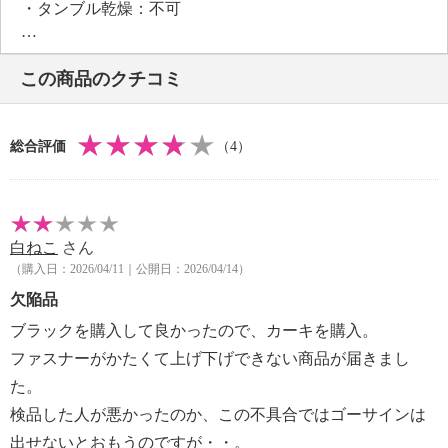
・タンブル乾燥：不可
・自然乾燥：日陰の吊り干し
・アイロン仕上げ：可（低温）
この商品のクチコミ
・ドライクリーニング：石油系ドライクリーニング可
・ウエットクリーニング：可
【個体差あり】
総合評価
（4）
個体差あり
【原産国（地）】
・中国製
白ねこ
さん
（購入日：2026/04/11｜公開日：2026/04/14）
欠陥品
ブラックを購入して良かったので、カーキを購入。
ファスナーがかたくて上げ下げできない商品が届きまし
た。
検品した人が悪かったのか、この不具合ではゴーサインは
出せないとおもうのですが・・。