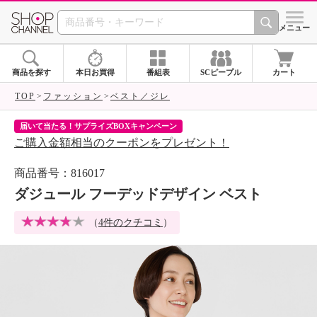
SHOP CHANNEL 
メニュー
商品を探す
本日お買得
番組表
SCピープル
カート
TOP
ファッション
ベスト／ジレ
届いて当たる！サプライズBOXキャンペーン
ク
ご購入金額相当のクーポンをプレゼント！
ク
商品番号：816017
ダジュール フーデッドデザイン ベスト
（
4件のクチコミ
）