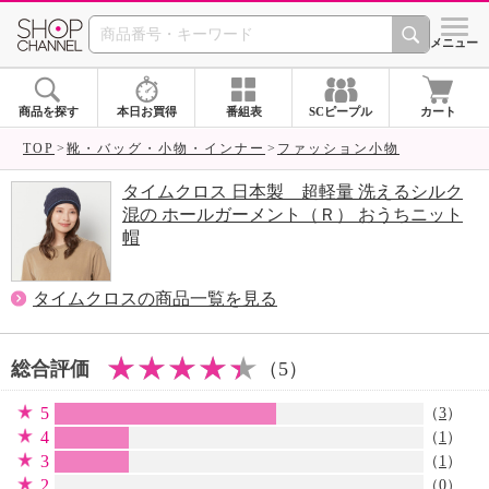
SHOP CHANNEL 
メニュー
商品を探す
本日お買得
番組表
SCピープル
カート
TOP
靴・バッグ・小物・インナー
ファッション小物
タイムクロス 日本製 超軽量 洗えるシルク
混の ホールガーメント（Ｒ） おうちニット
帽
タイムクロスの商品一覧を見る
総合評価
（5）
5
（
3
）
4
（
1
）
3
（
1
）
2
（0）