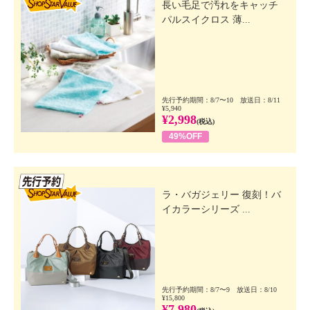
長い毛足で汚れをキャッチ
パルスイクロス 薄...
先行予約期間：8/7〜10 放送日：8/11
¥5,940
¥2,998
(税込)
49%OFF
先行SSV
ラ・バガジェリー 復刻！バ
イカラーシリーズ ...
先行予約期間：8/7〜9 放送日：8/10
¥15,800
¥7,980