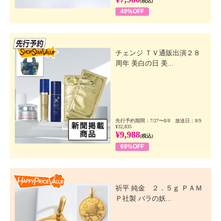
(税込)
49%OFF
先行SSV
チェンジ ＴＶ通販出演２８
周年 美白の日 美...
先行予約期間：7/27〜8/8 放送日：8/9
¥32,835
¥9,988
(税込)
69%OFF
Happy Price Value
祈平 純金 ２．５ｇ ＰＡＭ
Ｐ社製 バラの妖...