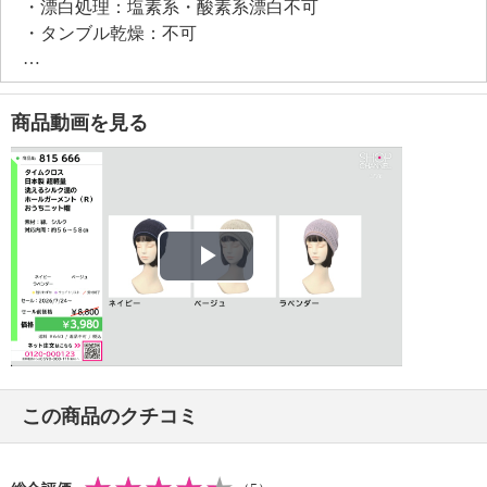
・漂白処理：塩素系・酸素系漂白不可
・タンブル乾燥：不可
・自然乾燥：日陰の平干し
・アイロン仕上げ：不可
・ドライクリーニング：石油系ドライクリーニング可
商品動画を見る
・ウエットクリーニング：可
【メンテナンス（ケアラベル）】
・長時間照射による変退色注意
・単品洗い
・水や汗などによる色落ち、色移り注意
・摩擦による色落ち、色移り注意
Play
・ネット使用
・中性洗剤使用
Video
【原産国（地）】
・日本製
この商品のクチコミ