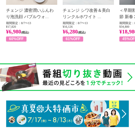
チェンジ 濃密潤いふんわ
チェンジ シワ改善＆美白
＜早期
り泡洗顔 バブルウォ...
リンクルホワイト ...
節 新春
期間限定：8/7〜13
期間限定：8/7〜13
期間限定：8
¥17,820
¥16,126
¥34,800
¥6,980
¥6,280
¥18,98
(税込)
(税込)
60%OFF
61%OFF
45%OF