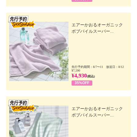
先行SSV
エアーかおるオーガニック
ボブパイルスーパー...
先行予約期間：8/7〜11 放送日：8/12
¥7,590
¥4,930
(税込)
35%OFF
先行SSV
エアーかおるオーガニック
ボブパイルスーパー...