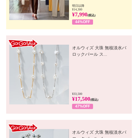
明日以降
¥14,300
¥7,990
(税込)
44%OFF
GO! GO! VALUE
オルウィズ 大珠 無核淡水バ
ロックパール ス...
¥33,500
¥17,500
(税込)
47%OFF
GO! GO! VALUE
オルウィズ 大珠 無核淡水バ