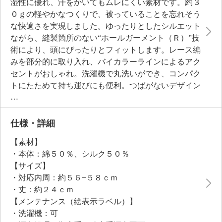
湿性に優れ、汗をかいてもムレにくい素材です。約３
０ｇの軽やかなつくりで、被っていることを忘れそう
な快適さを実現しました。ゆったりとしたシルエット
ながら、縫製箇所のない“ホールガーメント（Ｒ）”技
術により、頭にぴったりとフィットします。レース編
みを部分的に取り入れ、バイカラーラインによるアク
セントがおしゃれ。洗濯機で丸洗いができ、コンパク
トにたためて持ち運びにも便利。つばがないデザイン
なので、お店などでも脱がずに使用できるアイテムで
す。ナイトキャップとしてもおすすめ。
仕様・詳細
【素材】
・本体：綿５０％、シルク５０％
【サイズ】
・対応内周：約５６−５８ｃｍ
・丈：約２４ｃｍ
【メンテナンス（絵表示ラベル）】
・洗濯機：可