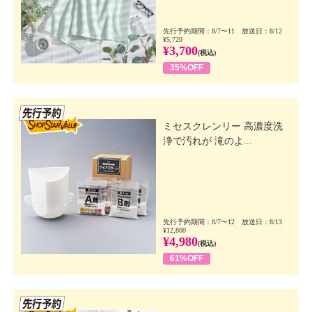
先行予約期間：8/7〜11 放送日：8/12
¥5,720
¥3,700
(税込)
35%OFF
先行SSV
ミセスクレンリー 高濃度洗
浄で汚れが 滝のよ...
先行予約期間：8/7〜12 放送日：8/13
¥12,800
¥4,980
(税込)
61%OFF
先行SSV