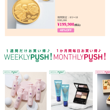
期間限定：8/5〜18
¥385,000
¥199,900
(税込)
48%OFF
WEEKLY PUSH
W