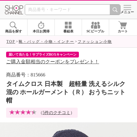
SHOP CHANNEL 
メニュー
商品を探す
本日お買得
番組表
SCピープル
カート
TOP
靴・バッグ・小物・インナー
ファッション小物
届いて当たる！サプライズBOXキャンペーン
ク
ご購入金額相当のクーポンをプレゼント！
ク
商品番号：815666
タイムクロス 日本製 超軽量 洗えるシルク
混の ホールガーメント（Ｒ） おうちニット
帽
（
5件のクチコミ
）