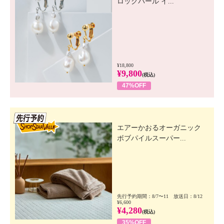
ロックパール イ...
¥18,800
¥9,800
(税込)
47%OFF
先行SSV
エアーかおるオーガニック
ボブパイルスーパー...
先行予約期間：8/7〜11 放送日：8/12
¥6,600
¥4,280
(税込)
35%OFF