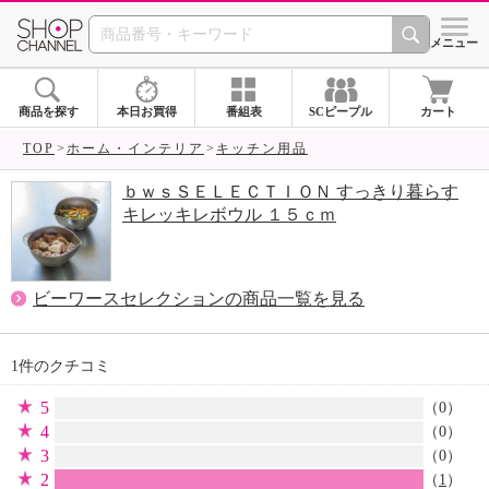
SHOP CHANNEL 
メニュー
商品を探す
本日お買得
番組表
SCピープル
カート
TOP
ホーム・インテリア
キッチン用品
ｂｗｓＳＥＬＥＣＴＩＯＮ すっきり暮らす
キレッキレボウル １５ｃｍ
ビーワースセレクションの商品一覧を見る
1件のクチコミ
5
（0）
4
（0）
3
（0）
2
（
1
）