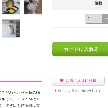
個数
カートに入れる
お気に入りに登録
お買得になるとお知らせします
にこだわった燕三条の職
ウルです。１５ｃｍは６
常、注ぎ口を作る際は突