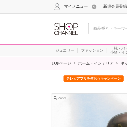
マイメニュー
新規会員登録
心おどる、瞬
靴・バ
ジュエリー
ファッション
小物・イ
SALE
>
>
TOPページ
ホーム・インテリア
キ
ック！
テレビアプリを使おうキャンペーン
Zoom