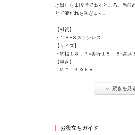
き出しを１段階で出すところ、当商
とで液だれを防ぎます。
【材質】
・１８−８ステンレス
【サイズ】
・約幅１８．７×奥行１５．６×高さ
【重さ】
・約０．１９ｋｇ
【容量】
・（実用容量）約６００ｍｌ、（満
続きを見
【使用可能 熱／冷源】
・ガス：不可、電磁（ＩＨ）調理器
可、ハロゲン調理器：不可、電子レ
不可、冷蔵：可、冷凍：可
・冷凍：急激な温度変化は避ける
お役立ちガイド