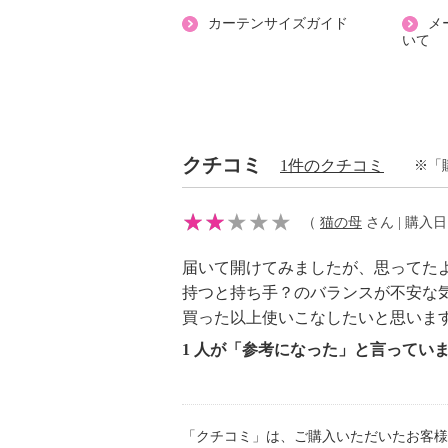
【メンテナンス】
カーテンサイズガイド
メ
・食器洗い機：可、食器乾燥機：可
いて
【同梱書類】
・取扱説明書
【保証（有無）、保証期間】
・なし
クチコミ
【原産国（地）】
1件のクチコミ
※「
・日本製
（
猫の母
さん | 購入日：2
届いて開けてみましたが、思ってた
持つと持ち手？のバランスが不安な
買った以上使いこなしたいと思いま
1 人が「参考になった」と言ってい
「クチコミ」は、ご購入いただいたお客様