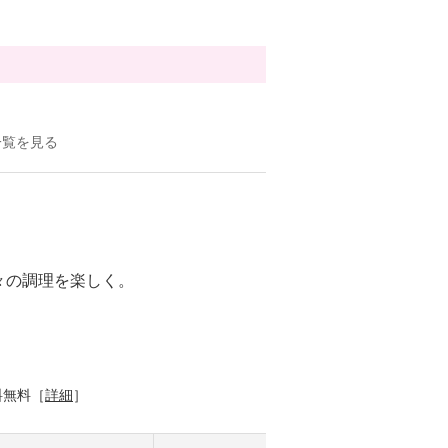
一覧を見る
々の調理を楽しく。
料無料［
詳細
］