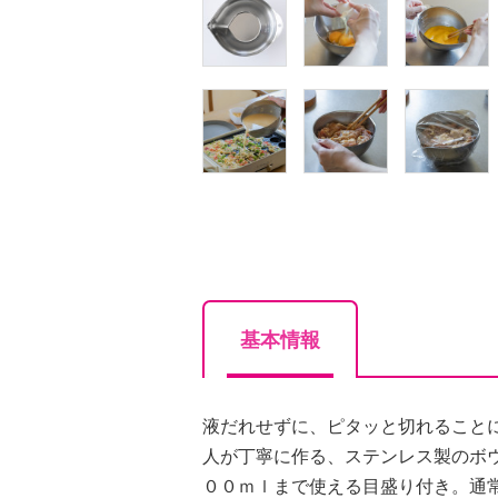
基本情報
液だれせずに、ピタッと切れること
人が丁寧に作る、ステンレス製のボ
００ｍｌまで使える目盛り付き。通