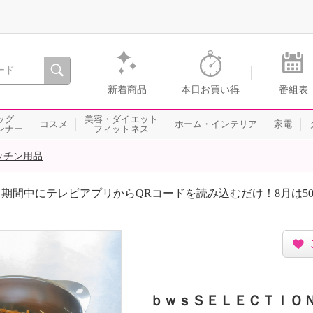
間を。通販・テレビショッピングのショップチャンネル
新着商品
本日お買い得
番組表
ッグ
美容・ダイエット
コスメ
ホーム・インテリア
家電
ンナー
フィットネス
ッチン用品
期間中にテレビアプリからQRコードを読み込むだけ！8月は5
ｂｗｓＳＥＬＥＣＴＩＯＮ