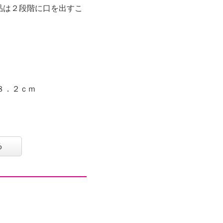
品は２段階に口を出すこ
８．２ｃｍ
水時）９００ｍｌ
る
：不可、電熱調理器：不
ンジ：不可、オーブン：