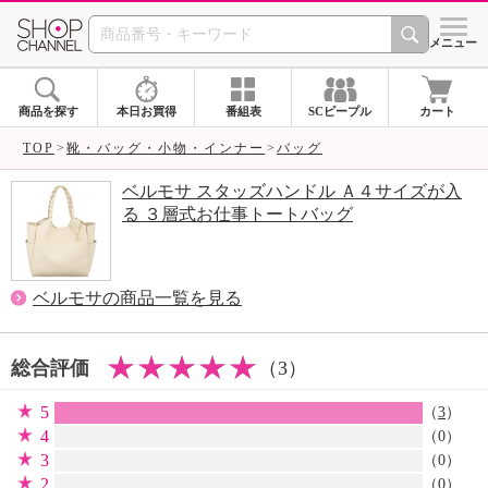
SHOP CHANNEL 
メニュー
商品を探す
本日お買得
番組表
SCピープル
カート
TOP
靴・バッグ・小物・インナー
バッグ
ベルモサ スタッズハンドル Ａ４サイズが入
る ３層式お仕事トートバッグ
ベルモサの商品一覧を見る
総合評価
（3）
5
（
3
）
4
（0）
3
（0）
2
（0）