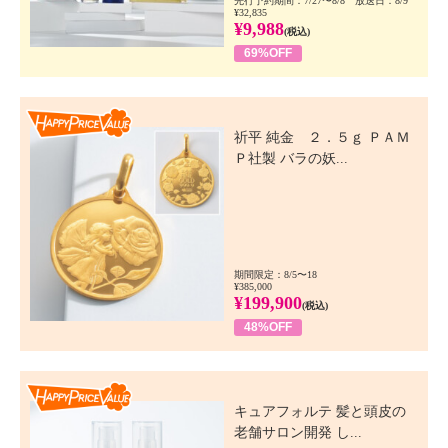
先行予約期間：7/27〜8/8 放送日：8/9
¥32,835
¥9,988
(税込)
69%OFF
Happy Price Value
祈平 純金 ２．５ｇ ＰＡＭ
Ｐ社製 バラの妖...
期間限定：8/5〜18
¥385,000
¥199,900
(税込)
48%OFF
Happy Price Value
キュアフォルテ 髪と頭皮の
老舗サロン開発 し...