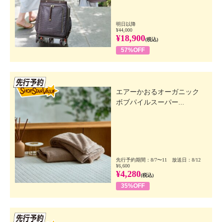
明日以降
¥44,000
¥18,900
(税込)
57%OFF
先行SSV
エアーかおるオーガニック
ボブパイルスーパー...
先行予約期間：8/7〜11 放送日：8/12
¥6,600
¥4,280
(税込)
35%OFF
先行SSV