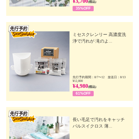
¥3,700
(税込)
35%OFF
先行SSV
ミセスクレンリー 高濃度洗
浄で汚れが 滝のよ...
先行予約期間：8/7〜12 放送日：8/13
¥12,800
¥4,980
(税込)
61%OFF
先行SSV
長い毛足で汚れをキャッチ
パルスイクロス 薄...