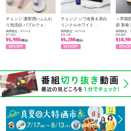
チェンジ 濃密潤いふんわ
チェンジ シワ改善＆美白
＜早期
り泡洗顔 バブルウォ...
リンクルホワイト ...
節 新春
期間限定：8/7〜13
期間限定：8/7〜13
期間限定：8
¥17,820
¥16,126
¥34,800
¥6,980
¥6,280
¥18,98
(税込)
(税込)
60%OFF
61%OFF
45%OF