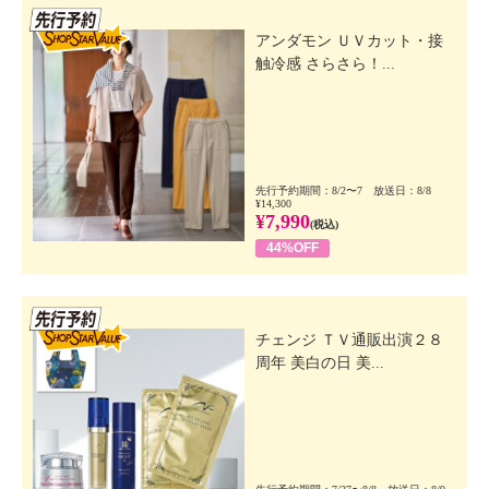
先行SSV
アンダモン ＵＶカット・接
触冷感 さらさら！...
先行予約期間：8/2〜7 放送日：8/8
¥14,300
¥7,990
(税込)
44%OFF
先行SSV
チェンジ ＴＶ通販出演２８
周年 美白の日 美...