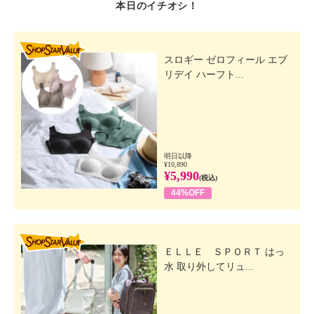
本日のイチオシ！
SHOP STAR VALUE
スロギー ゼロフィール エブ
リデイ ハーフト...
明日以降
¥10,890
¥5,990
(税込)
44%OFF
SHOP STAR VALUE
ＥＬＬＥ ＳＰＯＲＴ はっ
水 取り外してリュ...