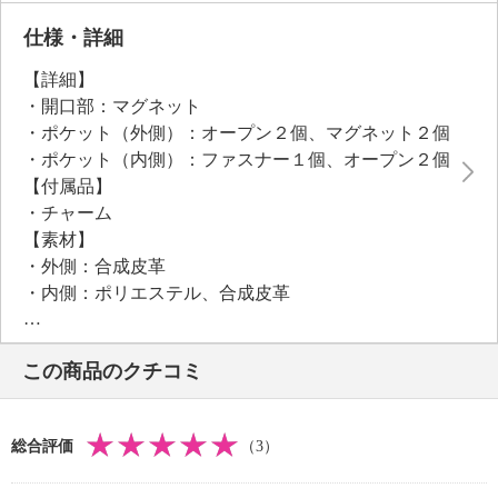
仕様・詳細
【詳細】
・開口部：マグネット
・ポケット（外側）：オープン２個、マグネット２個
・ポケット（内側）：ファスナー１個、オープン２個
【付属品】
・チャーム
【素材】
・外側：合成皮革
・内側：ポリエステル、合成皮革
【サイズ】
・約縦２８ｃｍ×最大横４０ｃｍ×マチ１０ｃｍ
この商品のクチコミ
・Ａ４サイズ：可
【重さ】
・約４７０ｇ
総合評価
（3）
【個体差あり】
・個体差あり