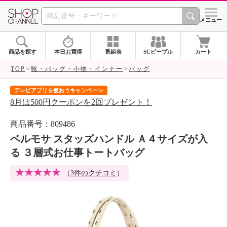
SHOP CHANNEL 
メニュー
商品を探す
本日お買得
番組表
SCピープル
カート
TOP
靴・バッグ・小物・インナー
バッグ
テレビアプリを使おうキャンペーン
届
8月は500円クーポンを2回プレゼント！
ご
商品番号：809486
ベルモサ スタッズハンドル Ａ４サイズが入
る ３層式お仕事トートバッグ
（
3件のクチコミ
）