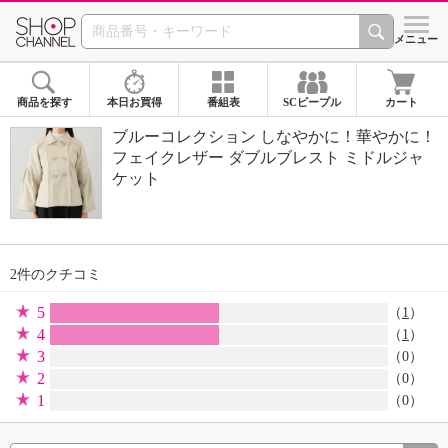
SHOP CHANNEL 
メニュー
商品を探す
本日お買得
番組表
SCピープル
カート
ブルーコレクション しなやかに！華やかに！
フェイクレザー ダブルブレスト ミドルジャ
ケット
2件のクチコミ
5
（
1
）
4
（
1
）
3
（0）
2
（0）
1
（0）