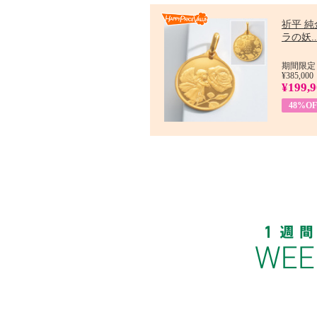
祈平 純
ラの妖..
期間限定：
¥385,000
¥199,
48%OF