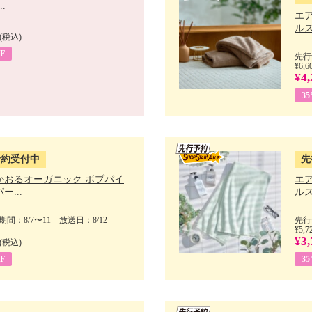
.
エ
ルス
(税込)
F
先行
¥6,6
¥4,
3
予約受付中
先
かおるオーガニック ボブパイ
エ
ー...
ルス
間：8/7〜11 放送日：8/12
先行
¥5,7
¥3,
(税込)
F
3