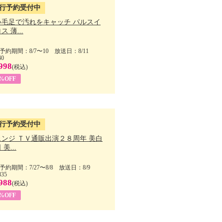
行予約受付中
い毛足で汚れをキャッチ パルスイ
ス 薄...
予約期間：8/7〜10 放送日：8/11
40
998
(税込)
9%OFF
行予約受付中
ェンジ ＴＶ通販出演２８周年 美白
美...
予約期間：7/27〜8/8 放送日：8/9
835
988
(税込)
9%OFF