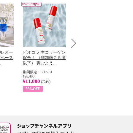
Next
ル オー
ビオコラ 生コラーゲン
オリタリア社 エキスト
チ
グペース
配合！ （非加熱２５度
ラバージン オリーブオ
わ
.
以下） 弾むよう...
イル （ノンフィ...
ッ
期間限定：8/1〜31
期間限定：8/1〜31
期
¥26,400
¥22,400
¥17
¥11,800
¥8,200
¥6
(税込)
(税込)
55%OFF
63%OFF