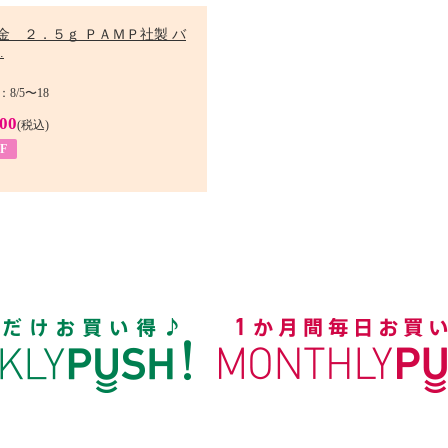
金 ２．５ｇ ＰＡＭＰ社製 バ
.
8/5〜18
900
(税込)
F