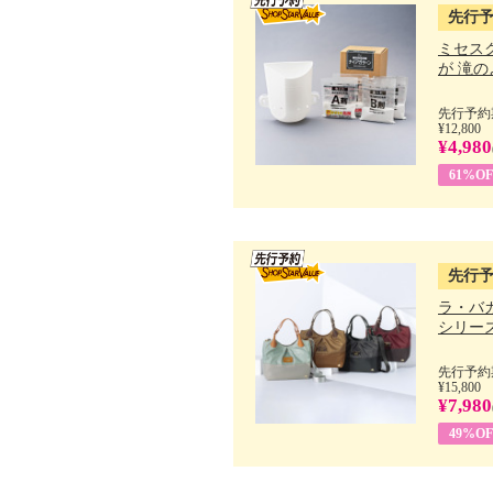
先行
ミセス
が 滝のよ
先行予約期
¥12,800
¥4,980
61%OF
先行
ラ・バ
シリーズ 
先行予約期
¥15,800
¥7,980
49%OF