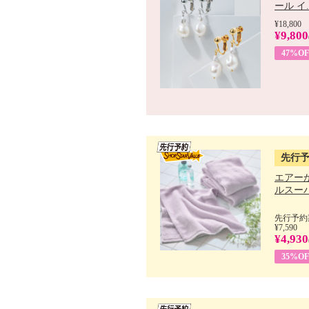
ール イ..
¥18,800
¥9,800
47%OF
先行
エアー
ルスーパ
先行予約期
¥7,590
¥4,930
35%OF