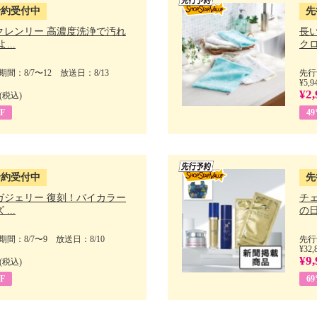
予約受付中
先
クレンリー 高濃度洗浄で汚れ
長
...
クロ
間：8/7〜12 放送日：8/13
先行
¥5,9
¥2,
(税込)
F
4
予約受付中
先
ガジェリー 復刻！バイカラー
チ
...
の日 
間：8/7〜9 放送日：8/10
先行
¥32,
¥9,
(税込)
F
6