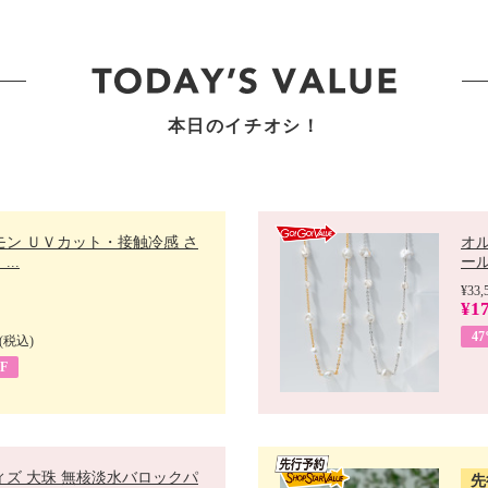
本日のイチオシ！
モン ＵＶカット・接触冷感 さ
オ
..
ール 
¥33,
¥17
4
(税込)
F
ィズ 大珠 無核淡水バロックパ
先