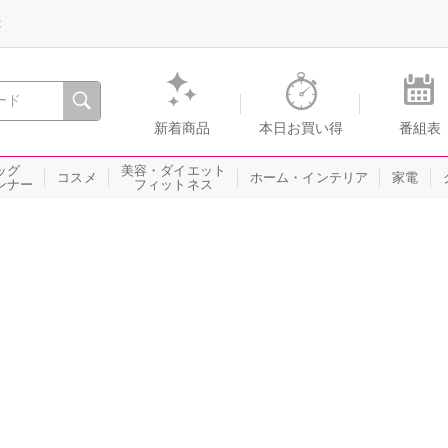
録
、瞬間を。通販・テレビショッピングのショップチャンネル
新着商品
本日お買い得
番組表
ッグ
美容・ダイエット
コスメ
ホーム・インテリア
家電
ンナー
フィットネス