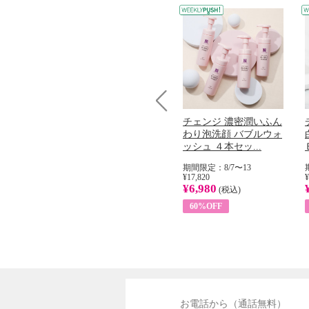
Prev
コラーゲン
オリタリア社 エキスト
チェンジ 濃密潤いふん
加熱２５度
ラバージン オリーブオ
わり泡洗顔 バブルウォ
...
イル （ノンフィ...
ッシュ ４本セッ...
31
期間限定：8/1〜31
期間限定：8/7〜13
¥22,400
¥17,820
¥
¥8,200
¥6,980
)
(税込)
(税込)
63%OFF
60%OFF
お電話から（通話無料）