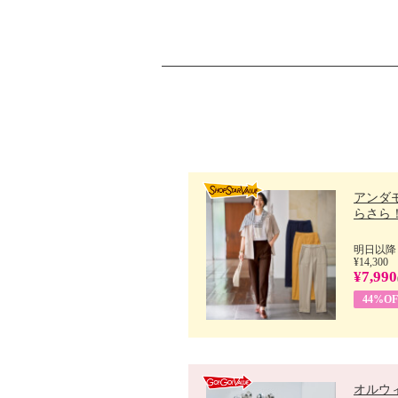
アンダ
らさら！.
明日以降
¥14,300
¥7,990
44%OF
オルウ