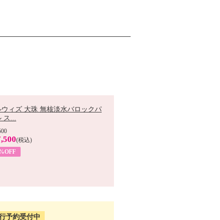
ルウィズ 大珠 無核淡水バロックパ
ス...
500
,500
(税込)
7%OFF
行予約受付中