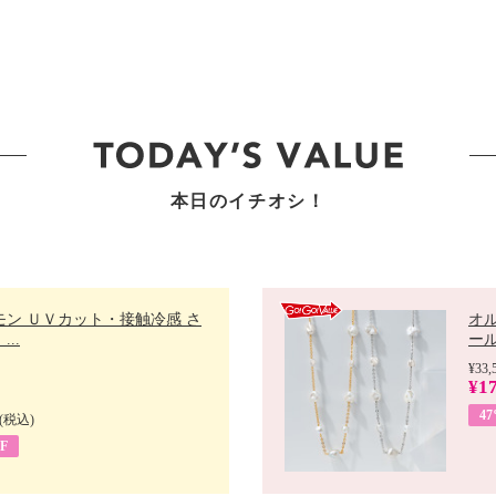
本日のイチオシ！
モン ＵＶカット・接触冷感 さ
オ
..
ール 
¥33,
¥17
4
(税込)
F