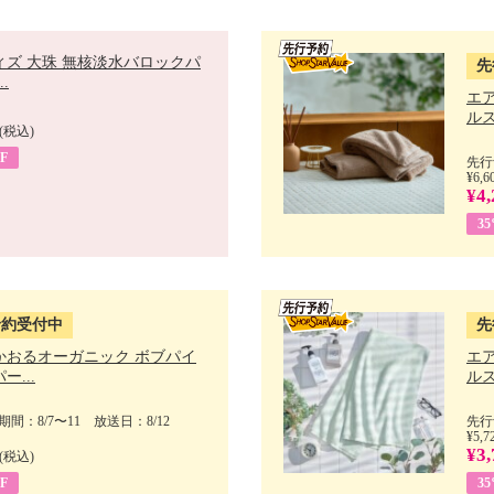
ィズ 大珠 無核淡水バロックパ
先
.
エ
ルス
(税込)
F
先行
¥6,6
¥4,
3
予約受付中
先
かおるオーガニック ボブパイ
エ
ー...
ルス
間：8/7〜11 放送日：8/12
先行
¥5,7
¥3,
(税込)
F
3