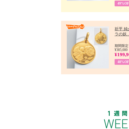
49%OF
祈平 純
ラの妖..
期間限定：
¥385,000
¥199,
48%OF