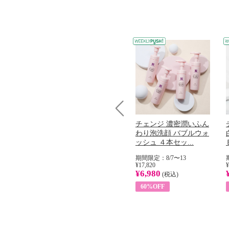
Prev
コラーゲン
オリタリア社 エキスト
チェンジ 濃密潤いふん
加熱２５度
ラバージン オリーブオ
わり泡洗顔 バブルウォ
...
イル （ノンフィ...
ッシュ ４本セッ...
31
期間限定：8/1〜31
期間限定：8/7〜13
¥22,400
¥17,820
¥
¥8,200
¥6,980
)
(税込)
(税込)
63%OFF
60%OFF