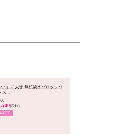
ルウィズ 大珠 無核淡水バロックパ
ス...
500
,500
(税込)
7%OFF