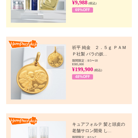
¥9,988
(税込)
69%OFF
Happy Price value
祈平 純金 ２．５ｇ ＰＡＭ
Ｐ社製 バラの妖...
期間限定：8/5〜18
¥385,000
¥199,900
(税込)
48%OFF
Happy Price value
キュアフォルテ 髪と頭皮の
老舗サロン開発 し...
期間限定：8/1〜7