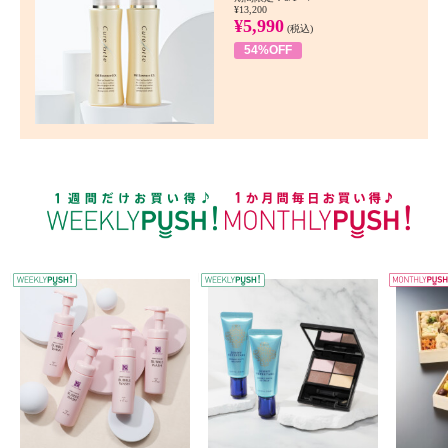
¥13,200
¥5,990
(税込)
54%OFF
WEEKLY PUSH
W