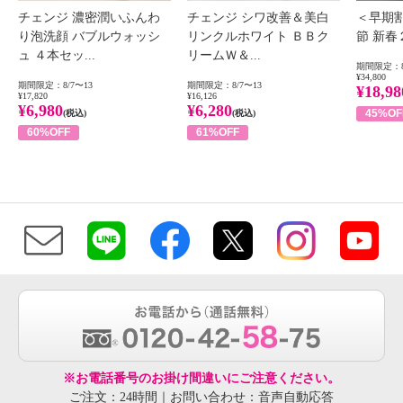
チェンジ 濃密潤いふんわ
チェンジ シワ改善＆美白
＜早期
り泡洗顔 バブルウォッシ
リンクルホワイト ＢＢク
節 新
ュ ４本セッ...
リームＷ＆...
期間限定：8
¥34,800
期間限定：8/7〜13
期間限定：8/7〜13
¥18,98
¥17,820
¥16,126
¥6,980
¥6,280
45%OF
(税込)
(税込)
60%OFF
61%OFF
※お電話番号のお掛け間違いにご注意ください。
ご注文：24時間｜お問い合わせ：音声自動応答