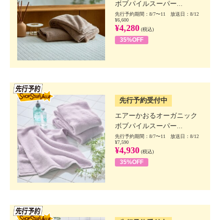
ボブパイルスーパー...
先行予約期間：8/7〜11 放送日：8/12
¥6,600
¥4,280
(税込)
35%OFF
SSV先行
先行予約受付中
エアーかおるオーガニック
ボブパイルスーパー...
先行予約期間：8/7〜11 放送日：8/12
¥7,590
¥4,930
(税込)
35%OFF
SSV先行