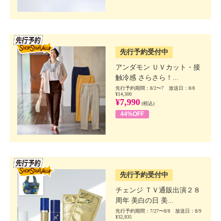
SSV先行
先行予約受付中
アンダモン ＵＶカット・接
触冷感 さらさら！...
先行予約期間：8/2〜7 放送日：8/8
¥14,300
¥7,990
(税込)
44%OFF
SSV先行
先行予約受付中
チェンジ ＴＶ通販出演２８
周年 美白の日 美...
先行予約期間：7/27〜8/8 放送日：8/9
¥32,835