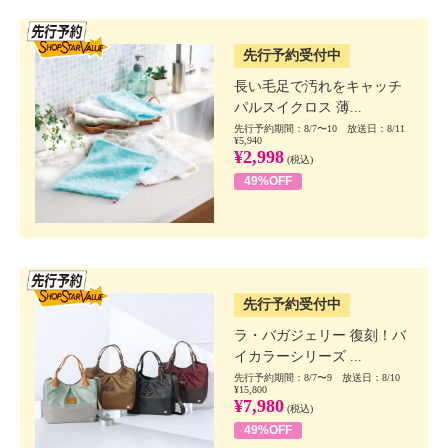
SSV先行
先行予約受付中
長い毛足で汚れをキャッチ
パルスイクロス 薄...
先行予約期間：8/7〜10 放送日：8/11
¥5,940
¥2,998
(税込)
49%OFF
SSV先行
先行予約受付中
ラ・バガジェリー 復刻！バ
イカラーシリーズ ...
先行予約期間：8/7〜9 放送日：8/10
¥15,800
¥7,980
(税込)
49%OFF