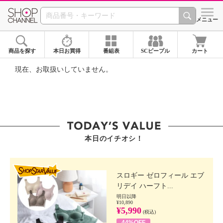
SHOP CHANNEL ショ
メニュー
商品を探す
本日お買得
番組表
SCピープル
カート
現在、お取扱いしていません。
本日のイチオシ！
SHOP STAR VALUE
スロギー ゼロフィール エブ
リデイ ハーフト...
明日以降
¥10,890
¥5,990
(税込)
44%OFF