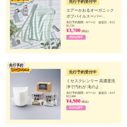
先行予約受付中
エアーかおるオーガニック
ボブパイルスーパー...
先行予約期間：8/7〜11 放送日：8/12
¥5,720
¥3,700
(税込)
35%OFF
SSV先行
先行予約受付中
ミセスクレンリー 高濃度洗
浄で汚れが 滝のよ...
先行予約期間：8/7〜12 放送日：8/13
¥12,800
¥4,980
(税込)
61%OFF