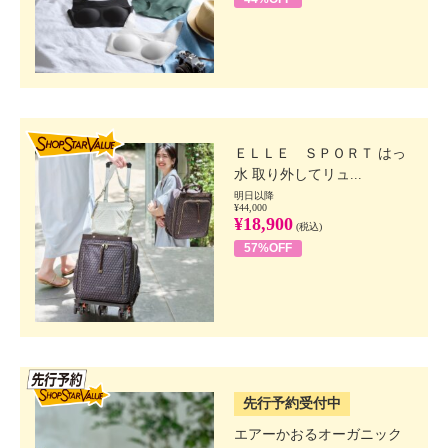
SHOP STAR VALUE
ＥＬＬＥ ＳＰＯＲＴ はっ
水 取り外してリュ...
明日以降
¥44,000
¥18,900
(税込)
57%OFF
SSV先行
先行予約受付中
エアーかおるオーガニック