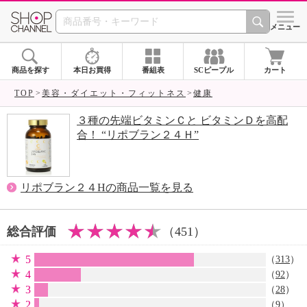
SHOP CHANNEL 
メニュー
商品を探す
本日お買得
番組表
SCピープル
カート
TOP
美容・ダイエット・フィットネス
健康
３種の先端ビタミンＣと ビタミンＤを高配
合！ “リポブラン２４Ｈ”
リポブラン２４Hの商品一覧を見る
総合評価
（451）
5
（
313
）
4
（
92
）
3
（
28
）
2
（
9
）