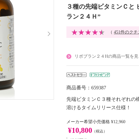
３種の先端ビタミンＣと 
ラン２４Ｈ”
（
451件のク
リポブラン２４Hの商品一覧を見
商品番号：659387
先端ビタミンＣ３種それぞれの
溶けるタイムリリース仕様！
メーカー希望小売価格
¥12,960
¥10,800
（税込）