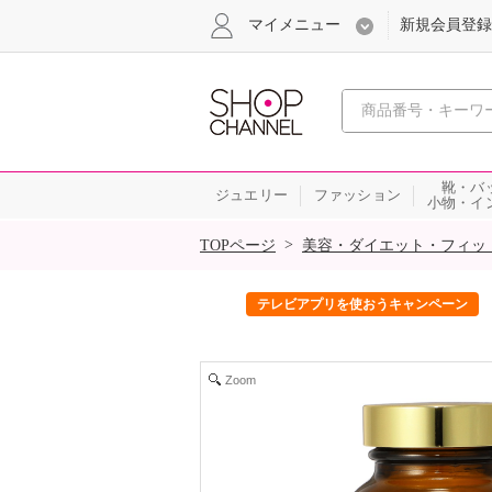
マイメニュー
新規会員登録
心おどる、瞬
靴・バ
ジュエリー
ファッション
小物・イ
SALE
>
TOPページ
美容・ダイエット・フィッ
ック！
テレビアプリを使おうキャンペーン
Zoom