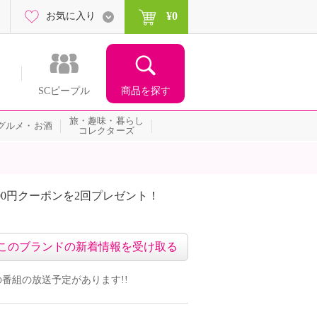
¥0
お気に入り
商品を探す
SCピープル
旅・趣味・暮らし
グルメ・お酒
コレクターズ
00円クーポンを2回プレゼント！
届いて当たる！サプライズ
このブランドの新着情報を受け取る
ンドの番組の放送予定があります!!