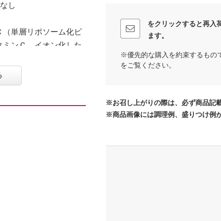
：なし
をクリックすると再入
Ｃ（単層リポソーム化ビ
ます。
タミンＣ、イオン化した
※優先的な購入を約束するもの
配合した、進化系（メー
をご覧ください。
リ「リポブラン２４Ｈ」
る
化ビタミンＣ、ソリッド
※お召し上がりの際は、必ず商品記
こだわった、お湯にゆっ
※商品画像には調理例、盛りつけ例
種のビタミンＣそれぞれ
ングが違います。
配合。
食品です。