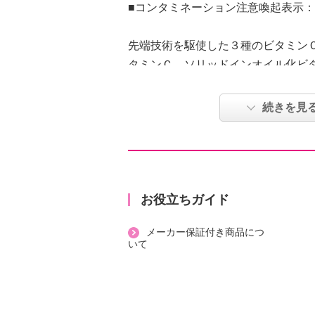
■コンタミネーション注意喚起表示
先端技術を駆使した３種のビタミン
タミンＣ、ソリッドインオイル化ビ
ミネラルと結合したビタミンＣ）を
カー従来品と比較）ビタミンＣサプ
続きを見
です。
ナノ化ビタミンＣ（単層リポソーム
インオイル化ビタミンＣ）で吸収に
くり溶けるタイムリリース仕様。３
の構造により、お湯に溶けるタイミ
お役立ちガイド
４粒あたり、ビタミンＣ５００ｍｇ
メーカー保証付き商品につ
ビタミンＣ、ビタミンＤの栄養機能
いて
【期限表示】
・開封前：商品記載の通り
【何日／何ヶ月／何回分／何食分】