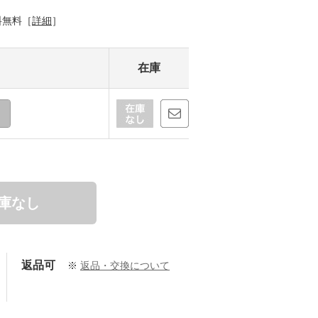
料無料［
詳細
］
在庫
庫なし
返品可
※
返品・交換について