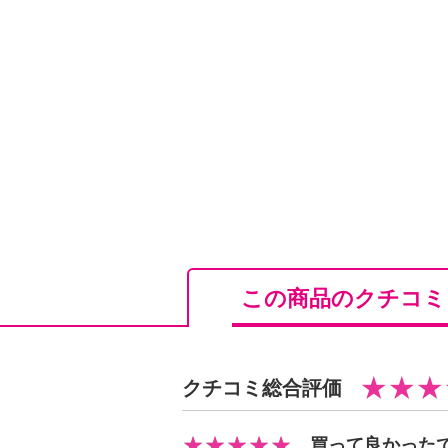
・約６０日分 ※使用方法により異
【同梱書類】
・なし
【保健機能】
＜栄養機能食品＞
・食生活は、主食、主菜、副菜を基
・本品は、特定保健用食品と異なり
別審査を受けたものではありません
※原料原産地について、商品パッケ
ありますが、商品説明に記載してい
この商品のクチコ
【アレルギー表示一覧】
表示しているアレルギー物質は、特
クチコミ総合評価
ます。
＜リポブラン２４Ｈ＞
買って良かった