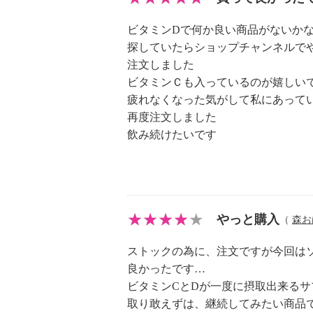
■アレルギー表示：なし
■コンタミネーション注意喚起表示
ビタミンDで何か良い商品がないか
探していたらショップチャンネルで
注文しました
ビタミンＣも入っているのが嬉しい
疲れなくなった気がして私にあって
再度注文しました
飲み続けたいです
やっと購入
（
森お
ストックの為に、注文ですが今回はソ
良かったです…
ビタミンCとDが一度に摂取出来る
取り敢えずは、継続してみたい商品