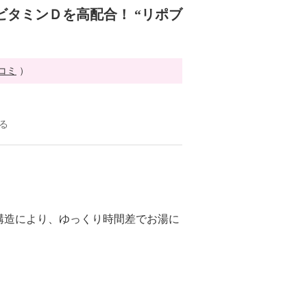
ビタミンＤを高配合！ “リポブ
チコミ
）
る
構造により、ゆっくり時間差でお湯に