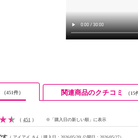
なる
本に食事のバランスを。
、消費者庁長官による個
。
ージと差異がある場合が
るとおりです
ミ
関連商品のクチコミ
（451件）
（15
定原材料を対象にしてい
（
451
）
※「購入日の新しい順」に表示
です
（
アイアイ
さん | 購入日：2026/05/20| 公開日：2026/05/27）