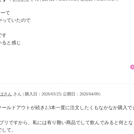
：なし
なーて
やっていたので
です
いると感じ
ばさん
さん | 購入日：2026/03/25| 公開日：2026/04/09）
ールドアウトが続き2.3本一度に注文したくもなかなか購入
サプリですから、私には有り難い商品でして飲んでみると何とな
でして。