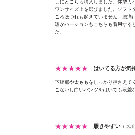
しにとこちら購入しました。体型カ
・妊娠中、またはその可能性のある
ワンサイズ上を選びました。ソフト
・激しい運動時の着用はしない。
ころほつれも起きていません。腰痛
【その他】
暖かバージョンもこちらも着用する
【同梱書類】
た。
・着用方法
【原産国（地）】
・中国製
はいてる方が気
下腹部や太ももをしっかり押さえて
こないし白いパンツをはいても段差
履きやすい
（
ズボ