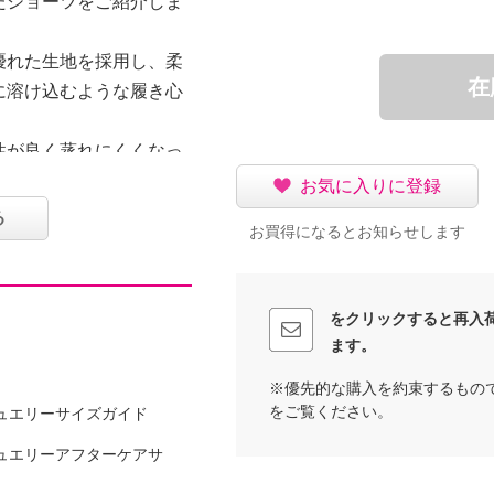
たショーツをご紹介しま
優れた生地を採用し、柔
在
に溶け込むような履き心
性が良く蒸れにくくなっ
だけます。２色レースで
お気に入りに登録
気になるお肉は物理的に
る
お買得になるとお知らせします
。
よう、苦しくないはき心
びない生地、押さえたい
をクリックすると再入
錯誤してパターン設計を
ます。
※優先的な購入を約束するもの
をご覧ください。
ュエリーサイズガイド
イズ上をおすすめします
ュエリーアフターケアサ