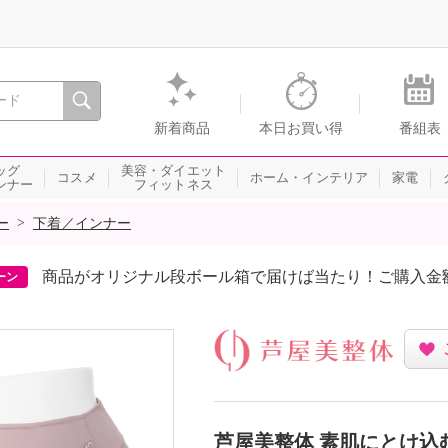
間を。通販・テレビショッピングのショップチャンネル
新着商品
本日お買い得
番組表
ッグ
美容・ダイエット
コスメ
ホーム・インテリア
家電
ンナー
フィットネス
>
ー
下着／インナー
商品がオリジナル段ボール箱で届けば当たり！ご購入金
ーン
芦屋美整体 素肌にとけ込