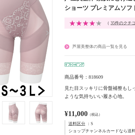
ショーツ プレミアムソフ
（
35件のクチ
芦屋美整体の商品一覧を見る
商品番号：818609
見た目スッキリに骨盤補整もし
ような気持ちいい履き心地。
¥11,000
（税込）
送料区分
：S
ショップチャンネルカードなら送