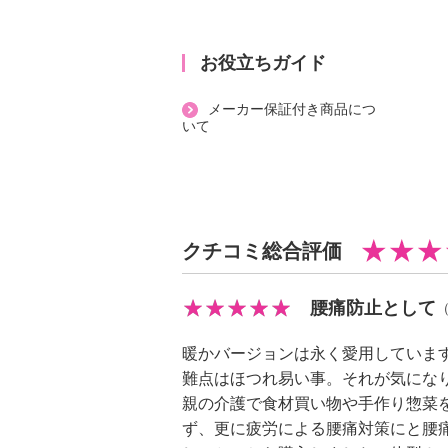
【素材】
・本体：ナイロン、ポリウレタン、
お役立ちガイド
・クロッチ部分：綿１００％
【メンテナンス（絵表示ラベル）】
メーカー保証付き商品につ
・洗濯機：可
いて
・漂白処理：塩素系・酸素系漂白不
・タンブル乾燥：不可
・自然乾燥：日陰の吊り干し
・アイロン仕上げ：不可
クチコミ総合評価
・ドライクリーニング：不可
・ウエットクリーニング：可
腰痛防止として
【メンテナンス（ケアラベル）】
※詳細はパッケージ参照
暖かバージョンは永く愛用していま
・摩擦による色落ち、色移り注意
難点はほつれ易い事。それが気にな
・洗濯ネット使用
親の介護で食材買い物や手作り惣菜
【使用上の注意】
ず、更に疲労による腰痛対策にと腰
※詳細はパッケージ参照