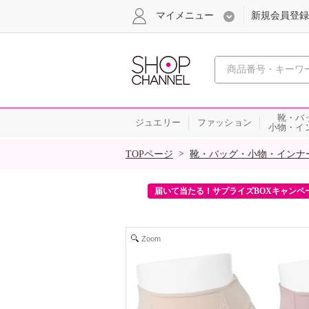
マイメニュー
新規会員登録
心おどる、瞬
靴・バ
ジュエリー
ファッション
小物・イ
SALE
>
TOPページ
靴・バッグ・小物・インナ
ンを2回プレゼント！
届いて当たる！サプライズBOXキャンペ
Zoom