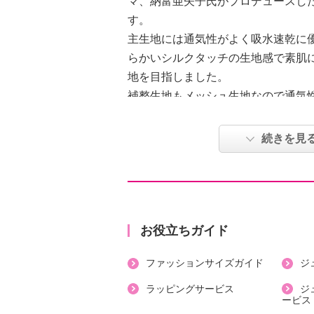
マ、納富亜矢子氏がプロデュースし
す。
主生地には通気性がよく吸水速乾に
らかいシルクタッチの生地感で素肌
地を目指しました。
補整生地もメッシュ生地なので通気
ているため、気持ちよく履いていた
華やかさと高級感がありながらも、
続きを見
収納し、はいた瞬間見た目スッキリ
普段の下着の代わりにはいて頂ける
地にこだわり、よく伸びる生地と伸
所には生地を重ねて使うなど、試行
しました。
お役立ちガイド
ファッションサイズガイド
ジ
●サイズに迷われた場合は、ワンサ
ラッピングサービス
ジ
ービス