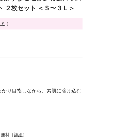
ト ２枚セット ＜Ｓ〜３Ｌ＞
コミ
）
っかり目指しながら、素肌に溶け込む
料無料［
詳細
］