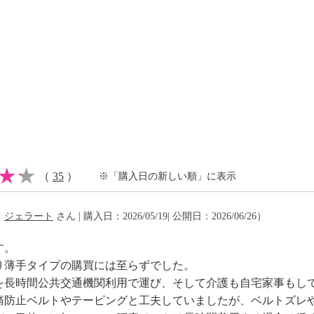
綿、ポリエステル
可
（
35
）
※「購入日の新しい順」に表示
（
ジェラート
さん | 購入日：2026/05/19| 公開日：2026/06/26）
す。
り薄手タイプの購買には至らずでした。
を長時間公共交通機関利用で運び、そして介護も自宅家事もし
痛防止ベルトやテーピングと工夫していましたが、ベルトズレ