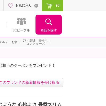
¥0
お気に入り
商品を探す
SCピープル
旅・趣味・暮らし
グルメ・お酒
コレクターズ
額相当のクーポンをプレゼント！
このブランドの新着情報を受け取る
むような 心地よさ 骨盤スリム