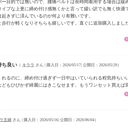
バー目的では無いので、腰痛ベルトは長時間着用する場合は緩
方は使用しない。
タイプな上更に締め付け感無くかと言って緩い訳でも無く快適
は起きずに済んでいるのが何より有難いです。
と歩行が軽くなりそちらも嬉しいです。直ぐに追加購入しまし
持ち良い
（
キララ
さん | 購入日：2026/05/17| 公開日：2026/05/29）
くれるのに、締め付け過ぎず一日中はいていられる程気持ちい
などもひびかず綺麗にはきこなせます。もうワンセット買えば
ラ主婦
さん | 購入日：2026/05/16| 公開日：2026/06/04）