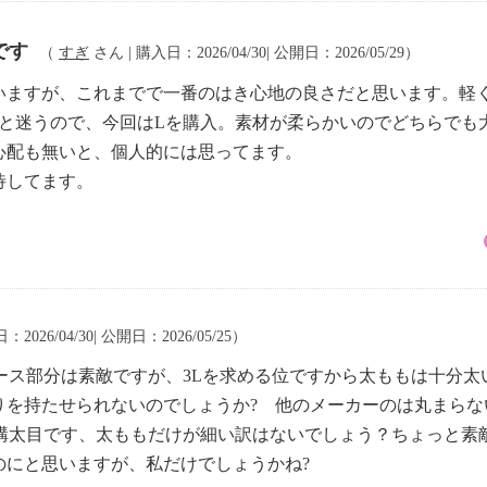
です
（
すぎ
さん | 購入日：2026/04/30| 公開日：2026/05/29）
いますが、これまでで一番のはき心地の良さだと思います。軽
Lと迷うので、今回はLを購入。素材が柔らかいのでどちらでも
心配も無いと、個人的には思ってます。
待してます。
2026/04/30| 公開日：2026/05/25）
ース部分は素敵ですが、3Lを求める位ですから太ももは十分
りを持たせられないのでしょうか? 他のメーカーのは丸まらな
結構太目です、太ももだけが細い訳はないでしょう？ちょっと素
のにと思いますが、私だけでしょうかね?