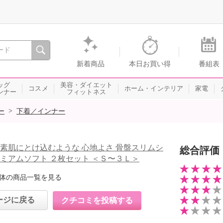
間を。通販・テレビショッピングのショップチャンネル
新着商品
本日お買い得
番組表
ッグ
美容・ダイエット
コスメ
ホーム・インテリア
家電
ンナー
フィットネス
>
ー
下着／インナー
 素肌にとけ込むような 心地よさ 骨盤スリムシ
総合評価
レミアムソフト ２枚セット ＜Ｓ〜３Ｌ＞
体の商品一覧を見る
ージに戻る
クチコミを投稿する