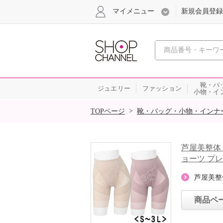
マイメニュー
新規会員登録
心おどる、瞬
靴・バ
ジュエリー
ファッション
小物・イ
SALE
>
TOPページ
靴・バッグ・小物・インナ
芦屋美整体
ョーツ プ
芦屋美整
商品ペ