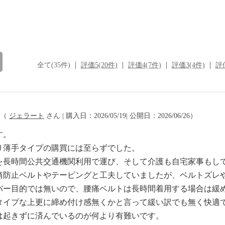
全て(35件)
評価5(20件)
評価4(7件)
評価3(4件)
評価
（
ジェラート
さん | 購入日：2026/05/19| 公開日：2026/06/26）
す。
り薄手タイプの購買には至らずでした。
を長時間公共交通機関利用で運び、そして介護も自宅家事もし
痛防止ベルトやテーピングと工夫していましたが、ベルトズレ
バー目的では無いので、腰痛ベルトは長時間着用する場合は緩
タイプな上更に締め付け感無くかと言って緩い訳でも無く快適
は起きずに済んでいるのが何より有難いです。