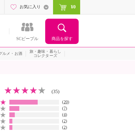
¥0
お気に入り
商品を探す
SCピープル
旅・趣味・暮らし
グルメ・お酒
コレクターズ
(35)
(
20
)
(
7
)
(
4
)
(
2
)
(
2
)