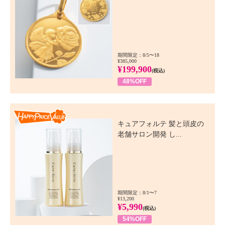
期間限定：8/5〜18
¥385,000
¥199,900
(税込)
48%OFF
Happy Price Value
キュアフォルテ 髪と頭皮の
老舗サロン開発 し...
期間限定：8/1〜7
¥13,200
¥5,990
(税込)
54%OFF