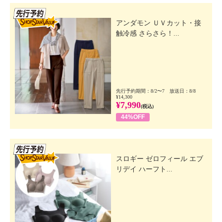
先行SSV
アンダモン ＵＶカット・接
触冷感 さらさら！...
先行予約期間：8/2〜7 放送日：8/8
¥14,300
¥7,990
(税込)
44%OFF
先行SSV
スロギー ゼロフィール エブ
リデイ ハーフト...