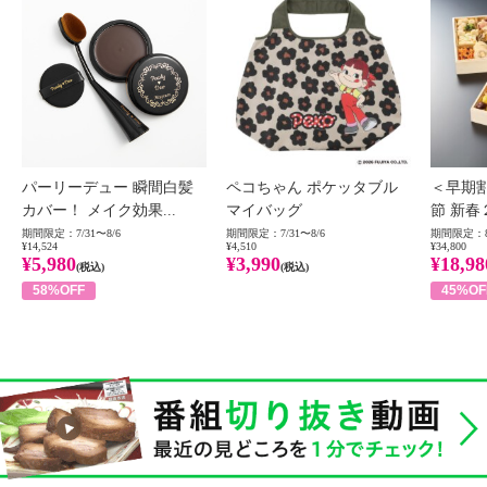
パーリーデュー 瞬間白髪
ペコちゃん ポケッタブル
＜早期
カバー！ メイク効果...
マイバッグ
節 新春
期間限定：7/31〜8/6
期間限定：7/31〜8/6
期間限定：8
¥14,524
¥4,510
¥34,800
¥5,980
¥3,990
¥18,98
(税込)
(税込)
58%OFF
45%OF