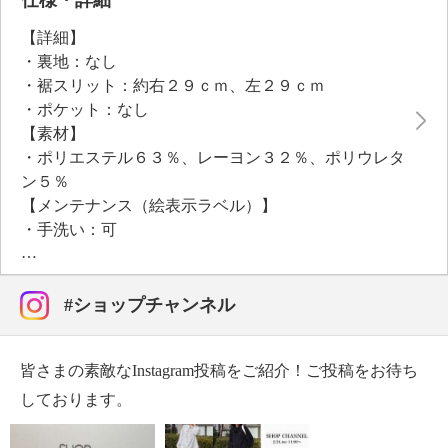
【詳細】
・裏地：なし
・裾スリット：約右２９ｃｍ、左２９ｃｍ
・ポケット：なし
【素材】
・ポリエステル６３％、レーヨン３２％、ポリウレタ
ン５％
【メンテナンス（絵表示ラベル）】
・手洗い：可
・漂白処理：塩素系・酸素系漂白不可
・タンブル乾燥：不可
・自然乾燥：日陰の吊り干し
#ショップチャンネル
・アイロン仕上げ：可（中温）
・ドライクリーニング：石油系ドライクリーニング可
皆さまの素敵なInstagram投稿をご紹介！ご投稿をお待ち
・ウエットクリーニング：可
【メンテナンス（ケアラベル）】
しております。
・毛玉が生じるおそれあり
【原産国（地）】