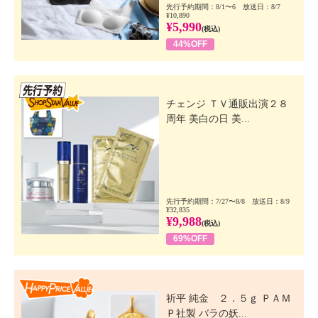
先行予約期間：8/1〜6 放送日：8/7
¥10,890
¥5,990
(税込)
44%OFF
先行SSV
チェンジ ＴＶ通販出演２８
周年 美白の日 美...
先行予約期間：7/27〜8/8 放送日：8/9
¥32,835
¥9,988
(税込)
69%OFF
Happy Price Value
祈平 純金 ２．５ｇ ＰＡＭ
Ｐ社製 バラの妖...