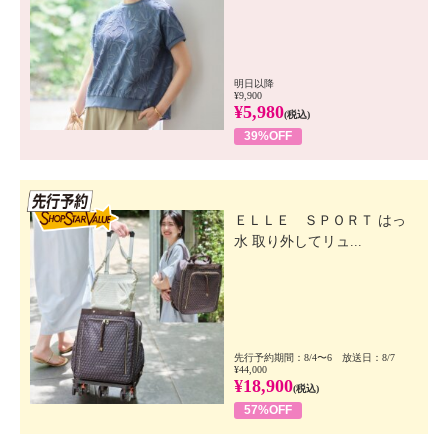
明日以降
¥9,900
¥5,980
(税込)
39%OFF
先行SSV
ＥＬＬＥ ＳＰＯＲＴ はっ
水 取り外してリュ...
先行予約期間：8/4〜6 放送日：8/7
¥44,000
¥18,900
(税込)
57%OFF