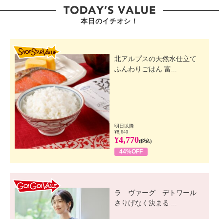
本日のイチオシ！
SHOP STAR VALUE
北アルプスの天然水仕立て
ふんわりごはん 富...
明日以降
¥8,640
¥4,770
(税込)
44%OFF
GO! GO! VALUE
ラ ヴァーグ デトワール
さりげなく決まる ...