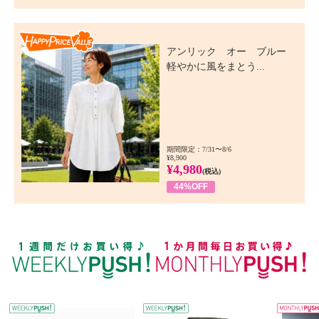
Happy Price Value
アンリック オー ブルー
軽やかに風をまとう...
期間限定：7/31〜8/6
¥8,900
¥4,980
(税込)
44%OFF
WEEKLY PUSH
W