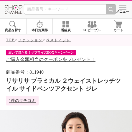
SHOP CHANNEL 
メニュー
商品を探す
本日お買得
番組表
SCピープル
カート
TOP
ファッション
ベスト／ジレ
届いて当たる！サプライズBOXキャンペーン
ク
ご購入金額相当のクーポンをプレゼント！
ク
商品番号：811940
リサリサ プラミカル ２ウェイストレッチツ
イル サイドベンツアクセント ジレ
1件のクチコミ