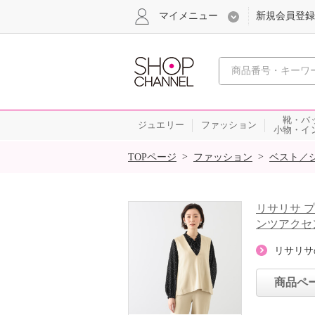
マイメニュー
新規会員登録
心おどる、瞬
靴・バ
ジュエリー
ファッション
小物・イ
SALE
>
>
TOPページ
ファッション
ベスト／
リサリサ 
ンツアクセ
リサリサ
商品ペ