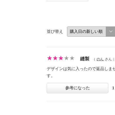
並び替え
縫製
（
のん
さん | 
デザインは気に入ったので返品しま
す。
参考になった