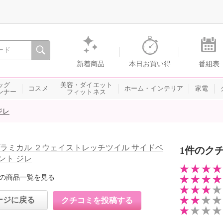
間を。通販・テレビショッピングのショップチャンネル
新着商品
本日お買い得
番組表
ッグ
美容・ダイエット
コスメ
ホーム・インテリア
家電
ンナー
フィットネス
ジレ
プラミカル ２ウェイストレッチツイル サイドベ
1件のク
ント ジレ
の商品一覧を見る
ージに戻る
クチコミを投稿する