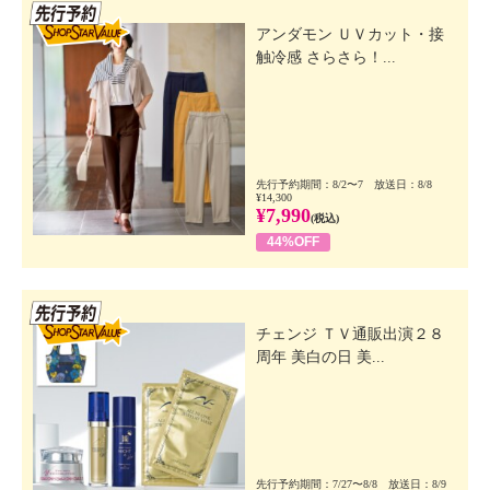
先行SSV
アンダモン ＵＶカット・接
触冷感 さらさら！...
先行予約期間：8/2〜7 放送日：8/8
¥14,300
¥7,990
(税込)
44%OFF
先行SSV
チェンジ ＴＶ通販出演２８
周年 美白の日 美...
先行予約期間：7/27〜8/8 放送日：8/9