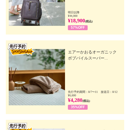
明日以降
¥44,000
¥18,900
(税込)
57%OFF
先行SSV
エアーかおるオーガニック
ボブパイルスーパー...
先行予約期間：8/7〜11 放送日：8/12
¥6,600
¥4,280
(税込)
35%OFF
先行SSV