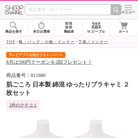
SHOP CHANNEL 
メニュー
商品を探す
本日お買得
番組表
SCピープル
カート
TOP
靴・バッグ・小物・インナー
下着／インナー
テレビアプリを使おうキャンペーン
届
8月は500円クーポンを2回プレゼント！
ご
商品番号：811880
肌ごころ 日本製 綿混 ゆったりブラキャミ ２
枚セット
2件のクチコミ