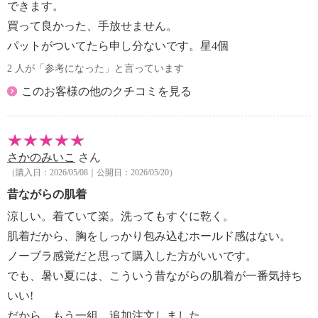
できます。
・ＬＬ：Ｂ８０−８５Ｃ８０−８５Ｄ７５−８０Ｅ７５
買って良かった、手放せません。
−８０
【原産国（地）】
パットがついてたら申し分ないです。星4個
・日本製
2 人が「参考になった」と言っています
このお客様の他のクチコミを見る
さかのみいこ
さん
（購入日：2026/05/08｜公開日：2026/05/20）
昔ながらの肌着
涼しい。着ていて楽。洗ってもすぐに乾く。
肌着だから、胸をしっかり包み込むホールド感はない。
ノーブラ感覚だと思って購入した方がいいです。
でも、暑い夏には、こういう昔ながらの肌着が一番気持ち
いい!
だから、もう一組、追加注文しました。