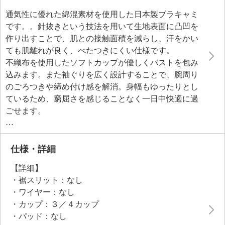
通気性に優れた綿混素材を使用した日本製ブラキャミ
です。。針抜きという技法を用いて生地表面に凸凹を
作り出すことで、肌との接触面積を減らし、汗をかい
ても肌離れが良く、べたつきにくい仕様です。
不織布を使用したソフトカップが優しくバストを包み
込みます。また袖ぐりを広く設計することで、腕周り
のごろつきや締め付け感を解消。身幅もゆったりとし
ているため、窮屈さを感じることなく一日中快適に過
ごせます。
２枚セットになっているので、洗い替えにも便利で
す。
仕様・詳細
【詳細】
・裾スリット：なし
・ワイヤー：なし
・カップ：３／４カップ
・パッド：なし