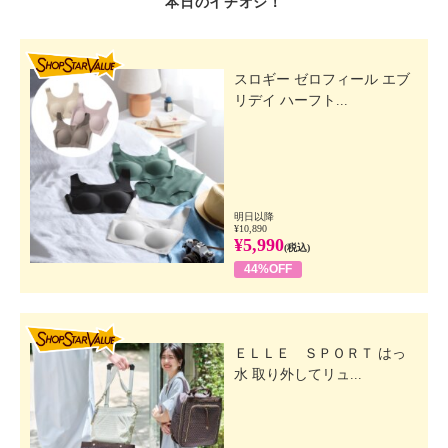
本日のイチオシ！
SHOP STAR VALUE
スロギー ゼロフィール エブ
リデイ ハーフト...
明日以降
¥10,890
¥5,990
(税込)
44%OFF
SHOP STAR VALUE
ＥＬＬＥ ＳＰＯＲＴ はっ
水 取り外してリュ...