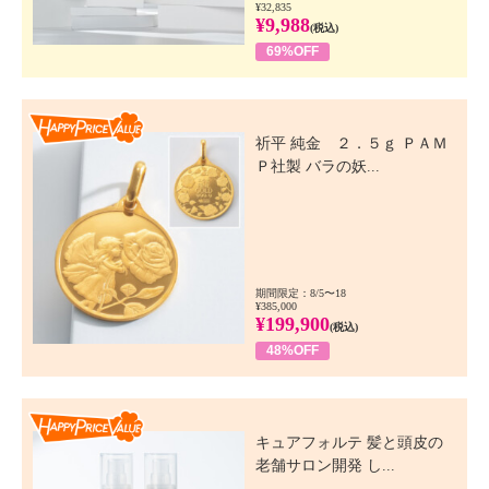
¥32,835
¥9,988
(税込)
69%OFF
Happy Price Value
祈平 純金 ２．５ｇ ＰＡＭ
Ｐ社製 バラの妖...
期間限定：8/5〜18
¥385,000
¥199,900
(税込)
48%OFF
Happy Price Value
キュアフォルテ 髪と頭皮の
老舗サロン開発 し...