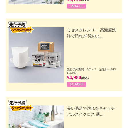
35%OFF
先行SSV
ミセスクレンリー 高濃度洗
浄で汚れが 滝のよ...
先行予約期間：8/7〜12 放送日：8/13
¥12,800
¥4,980
(税込)
61%OFF
先行SSV
長い毛足で汚れをキャッチ
パルスイクロス 薄...