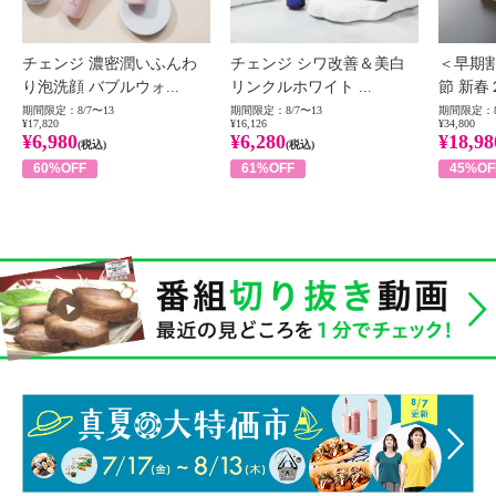
チェンジ 濃密潤いふんわ
チェンジ シワ改善＆美白
＜早期
り泡洗顔 バブルウォ...
リンクルホワイト ...
節 新春
期間限定：8/7〜13
期間限定：8/7〜13
期間限定：8
¥17,820
¥16,126
¥34,800
¥6,980
¥6,280
¥18,98
(税込)
(税込)
60%OFF
61%OFF
45%OF