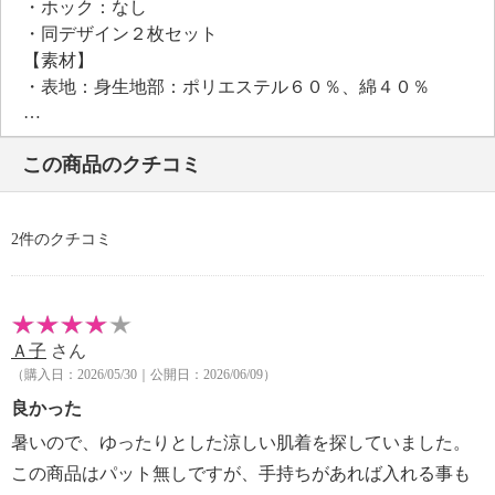
・ホック：なし
・同デザイン２枚セット
【素材】
・表地：身生地部：ポリエステル６０％、綿４０％
・レース部：ナイロン、ポリウレタン
・カップ内側：綿１００％
この商品のクチコミ
【メンテナンス（絵表示ラベル）】
・洗濯機：可
・漂白処理：酸素系漂白可（塩素系漂白は不可）
2件のクチコミ
・タンブル乾燥：不可
・自然乾燥：日陰の吊り干し
・アイロン仕上げ：不可
・ドライクリーニング：不可
Ａ子
さん
【個体差あり】
（購入日：2026/05/30｜公開日：2026/06/09）
・個体差あり
【その他】
良かった
【ブラジャー相当サイズ】
暑いので、ゆったりとした涼しい肌着を探していました。
・Ｍ：Ａ７０−７５Ｂ７０−７５Ｃ７０
この商品はパット無しですが、手持ちがあれば入れる事も
・Ｌ：Ａ８０Ｂ８０Ｃ７５Ｄ７０−７５Ｅ７０