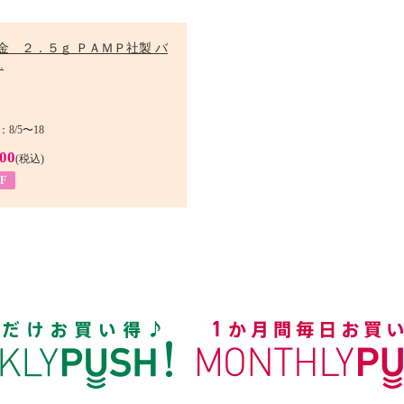
金 ２．５ｇ ＰＡＭＰ社製 バ
.
8/5〜18
900
(税込)
F