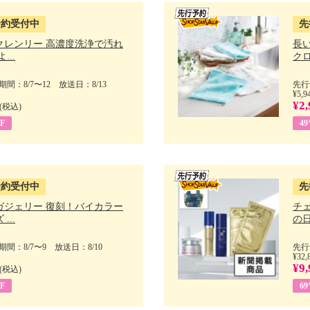
予約受付中
先
クレンリー 高濃度洗浄で汚れ
長
...
クロ
間：8/7〜12 放送日：8/13
先行
¥5,9
¥2,
(税込)
F
4
予約受付中
先
ガジェリー 復刻！バイカラー
チ
...
の日 
間：8/7〜9 放送日：8/10
先行
¥32,
¥9,
(税込)
F
6