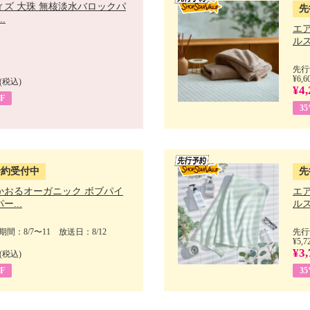
ィズ 大珠 無核淡水バロックパ
先
.
エ
ルス
先行
¥6,6
(税込)
¥4,
F
3
予約受付中
先
かおるオーガニック ボブパイ
エ
ー...
ルス
間：8/7〜11 放送日：8/12
先行
¥5,7
¥3,
(税込)
F
3