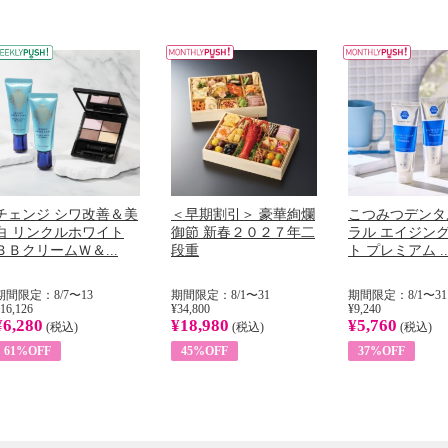
チェンジ シワ改善＆美
＜早期割引＞ 豪華絢爛
こつみつデンタ
白 リンクルホワイト
御節 新春２０２７年二
ラル エイジン
ＢＢクリームＷ＆...
段重
ト プレミアム ..
期間限定：8/7〜13
期間限定：8/1〜31
期間限定：8/1〜31
16,126
¥34,800
¥9,240
¥6,280
¥18,980
¥5,760
(税込)
(税込)
(税込)
61%OFF
45%OFF
37%OFF