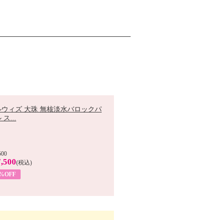
ルウィズ 大珠 無核淡水バロックパ
ス...
500
,500
(税込)
7%OFF