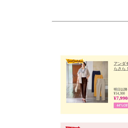
アンダ
らさら！.
明日以降
¥14,300
¥7,990
44%OF