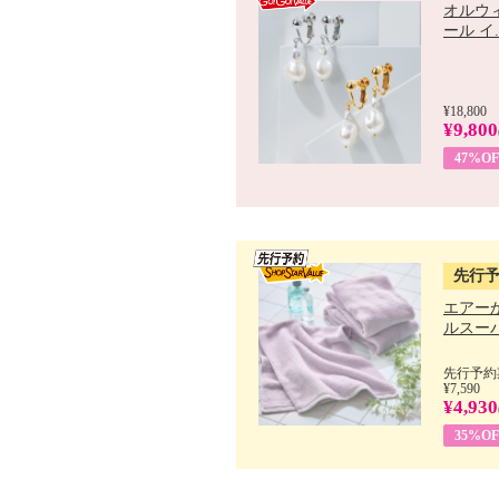
オルウ
ール イ..
¥18,800
¥9,800
47%OF
先行
エアー
ルスーパ
先行予約期
¥7,590
¥4,930
35%OF