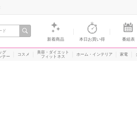
録
、瞬間を。通販・テレビショッピングのショップチャンネル
新着商品
本日お買い得
番組表
ッグ
美容・ダイエット
コスメ
ホーム・インテリア
家電
ンナー
フィットネス