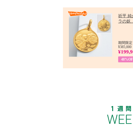
祈平 純
ラの妖..
期間限定：
¥385,000
¥199,
48%OF