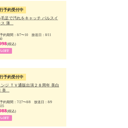
行予約受付中
い毛足で汚れをキャッチ パルスイ
ス 薄...
予約期間：8/7〜10 放送日：8/11
40
998
(税込)
9%OFF
行予約受付中
ェンジ ＴＶ通販出演２８周年 美白
美...
予約期間：7/27〜8/8 放送日：8/9
835
988
(税込)
9%OFF