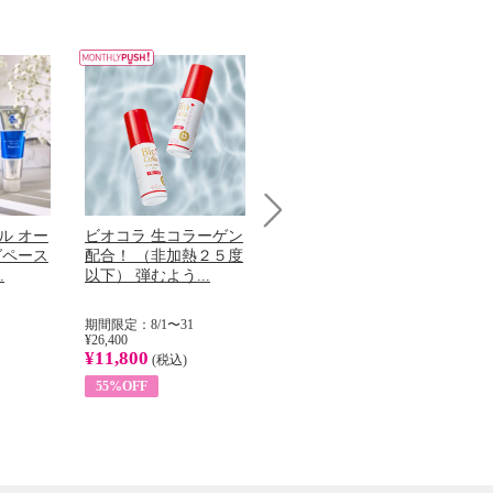
ル オー
ビオコラ 生コラーゲン
オリタリア社 エキスト
チ
Next
グペース
配合！ （非加熱２５度
ラバージン オリーブオ
わ
.
以下） 弾むよう...
イル （ノンフィ...
ッ
期間限定：8/1〜31
期間限定：8/1〜31
期
¥26,400
¥22,400
¥17
¥11,800
¥8,200
¥6
(税込)
(税込)
55%OFF
63%OFF