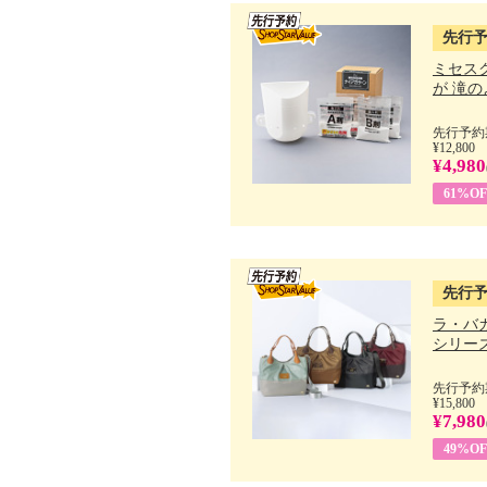
先行
ミセス
が 滝のよ
先行予約期
¥12,800
¥4,980
61%OF
先行
ラ・バ
シリーズ 
先行予約期
¥15,800
¥7,980
49%OF