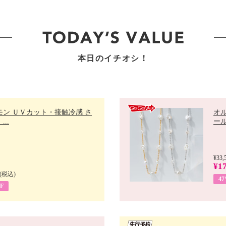
本日のイチオシ！
モン ＵＶカット・接触冷感 さ
オ
..
ール 
¥33,
¥17
(税込)
4
F