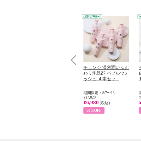
コラーゲン
オリタリア社 エキスト
チェンジ 濃密潤いふん
Prev
加熱２５度
ラバージン オリーブオ
わり泡洗顔 バブルウォ
...
イル （ノンフィ...
ッシュ ４本セッ...
31
期間限定：8/1〜31
期間限定：8/7〜13
¥22,400
¥17,820
¥
¥8,200
¥6,980
)
(税込)
(税込)
63%OFF
60%OFF