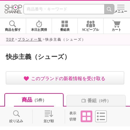
SHOP CHANNEL ショ
メニュー
商品を探す
本日お買得
番組表
SCピープル
カート
TOP
ブランド一覧
快歩主義（シューズ）
快歩主義（シューズ）
このブランドの新着情報を受け取る
商品
番組
（5件）
（0件）
タイル
リスト
表示
切替
絞り込み
並び順