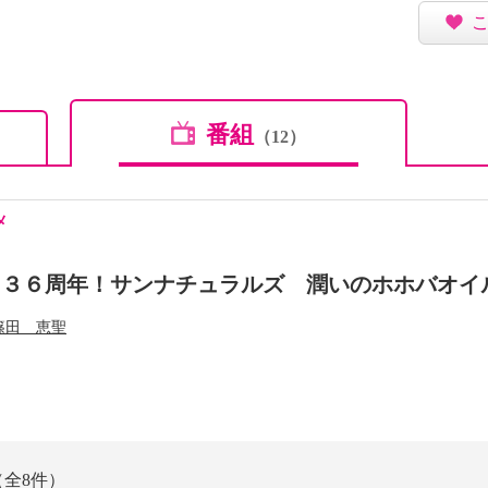
番組
（12）
メ
ド３６周年！サンナチュラルズ 潤いのホホバオイ
篠田 恵聖
（全8件）