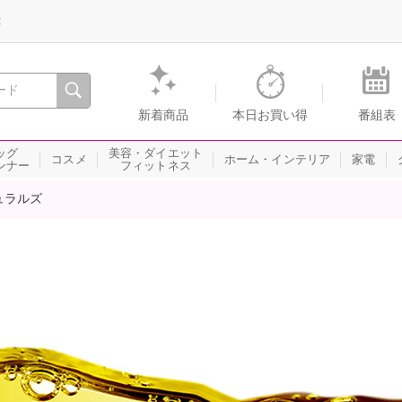
録
、瞬間を。通販・テレビショッピングのショップチャンネル
新着商品
本日お買い得
番組表
ッグ
美容・ダイエット
コスメ
ホーム・インテリア
家電
ンナー
フィットネス
ュラルズ