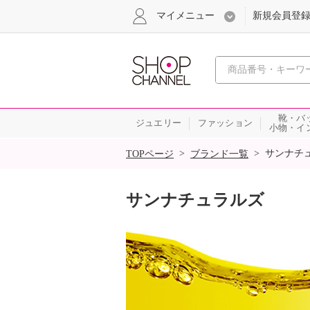
マイメニュー
新規会員登
心おどる
靴・バ
ジュエリー
ファッション
小物・イ
SALE
>
>
サンナチ
TOPページ
ブランド一覧
サンナチュラルズ