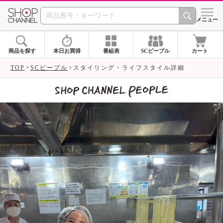
SHOP CHANNEL 
メニュー
商品を探す
本日お買得
番組表
SCピープル
カート
TOP
SCピープル
スタイリング・ライフスタイル詳細