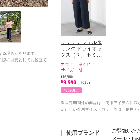
リサリサ シェルタ
リング ドライオッ
なる場合があります。
クス（Ｒ） セミ…
の際の目安としてお役立て
カラー：
ネイビー
サイズ：
Ｍ
¥16,900
¥9,990
（税込）
40%OFF
※販売期間外の商品は、使用アイテムに表
※正しい着用サイズ・カラー等は、使用ア
ご登録いた
使用ブランド
メール・Pu