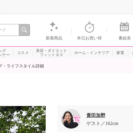
録
、瞬間を。通販・テレビショッピングのショップチャンネル
新着商品
本日お買い得
番組表
ッグ
美容・ダイエット
コスメ
ホーム・インテリア
家電
ンナー
フィットネス
グ・ライフスタイル詳細
貴田加野
ゲスト
162cm