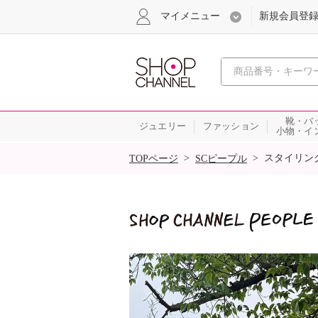
マイメニュー
新規会員登
心おどる
靴・バ
ジュエリー
ファッション
小物・イ
SALE
>
>
スタイリン
TOPページ
SCピープル