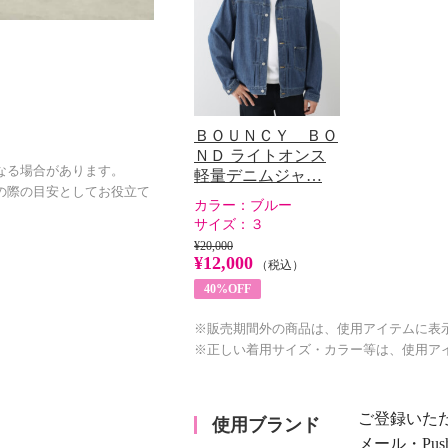
ＢＯＵＮＣＹ ＢＯ
ＮＤ ライトオンス
なる場合があります。
軽量デニムジャ…
の際の目安としてお役立て
カラー：
ブルー
サイズ：
３
¥20,000
¥12,000
（税込）
40%OFF
※販売期間外の商品は、使用アイテムに表
※正しい着用サイズ・カラー等は、使用ア
ご登録いた
使用ブランド
メール・Pu