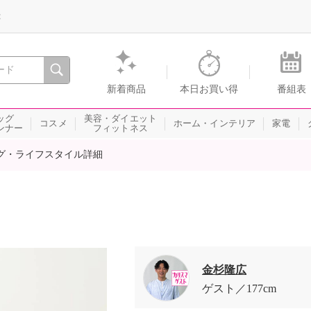
録
、瞬間を。通販・テレビショッピングのショップチャンネル
新着商品
本日お買い得
番組表
ッグ
美容・ダイエット
コスメ
ホーム・インテリア
家電
ンナー
フィットネス
グ・ライフスタイル詳細
金杉隆広
ゲスト
177cm