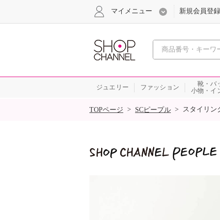
マイメニュー
新規会員登
心おどる
靴・バ
ジュエリー
ファッション
小物・イ
SALE
>
>
スタイリン
TOPページ
SCピープル