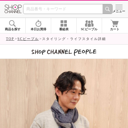
SHOP CHANNEL 
メニュー
商品を探す
本日お買得
番組表
SCピープル
カート
TOP
SCピープル
スタイリング・ライフスタイル詳細