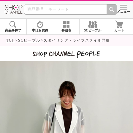
SHOP CHANNEL 
メニュー
商品を探す
本日お買得
番組表
SCピープル
カート
TOP
SCピープル
スタイリング・ライフスタイル詳細