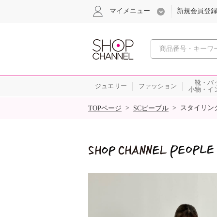
マイメニュー
新規会員登
心おどる
靴・バ
ジュエリー
ファッション
小物・イ
SALE
>
>
スタイリン
TOPページ
SCピープル