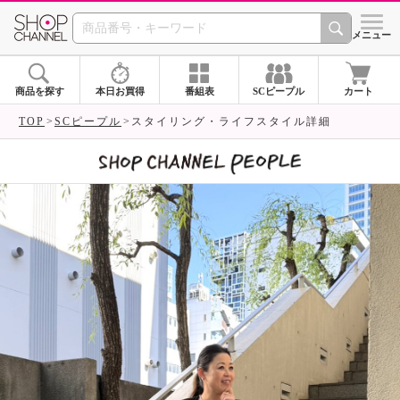
SHOP CHANNEL 
メニュー
商品を探す
本日お買得
番組表
SCピープル
カート
TOP
SCピープル
スタイリング・ライフスタイル詳細